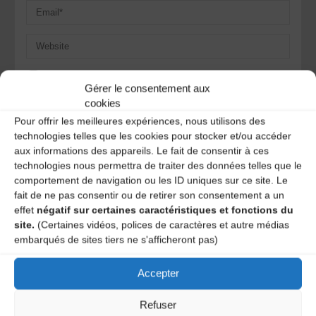
Save my name, email, and site URL in my browser for next
Gérer le consentement aux
time I post a comment.
cookies
Pour offrir les meilleures expériences, nous utilisons des
technologies telles que les cookies pour stocker et/ou accéder
Ce site utilise Akismet pour réduire les indésirables.
En
aux informations des appareils. Le fait de consentir à ces
savoir plus sur la façon dont les données de vos
technologies nous permettra de traiter des données telles que le
commentaires sont traitées
.
comportement de navigation ou les ID uniques sur ce site. Le
fait de ne pas consentir ou de retirer son consentement a un
effet
négatif sur certaines caractéristiques et fonctions du
site.
(Certaines vidéos, polices de caractères et autre médias
embarqués de sites tiers ne s'afficheront pas)
Accepter
Refuser
A DECOUVRIR :