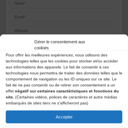
Gérer le consentement aux
Save my name, email, and site URL in my browser for next
cookies
time I post a comment.
Pour offrir les meilleures expériences, nous utilisons des
technologies telles que les cookies pour stocker et/ou accéder
aux informations des appareils. Le fait de consentir à ces
Ce site utilise Akismet pour réduire les indésirables.
En
technologies nous permettra de traiter des données telles que le
savoir plus sur la façon dont les données de vos
comportement de navigation ou les ID uniques sur ce site. Le
commentaires sont traitées
.
fait de ne pas consentir ou de retirer son consentement a un
effet
négatif sur certaines caractéristiques et fonctions du
site.
(Certaines vidéos, polices de caractères et autre médias
embarqués de sites tiers ne s'afficheront pas)
Accepter