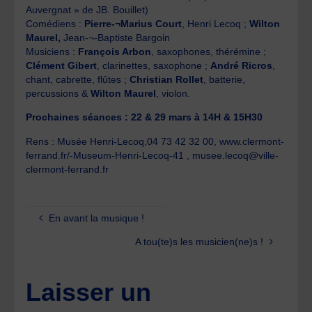
Auvergnat » de JB. Bouillet)
Comédiens :
Pierre-¬Marius Court
, Henri Lecoq ;
Wilton
Maurel,
Jean-¬‐Baptiste Bargoin
Musiciens :
François Arbon
, saxophones, thérémine ;
Clément Gibert
, clarinettes, saxophone ;
André Ricros
,
chant, cabrette, flûtes ;
Christian Rollet
, batterie,
percussions &
Wilton Maurel
, violon.
Prochaines séances : 22 & 29 mars à 14H & 15H30
Rens : Musée Henri-Lecoq,04 73 42 32 00, www.clermont-
ferrand.fr/-Museum-Henri-Lecoq-41 , musee.lecoq@ville-
clermont-ferrand.fr
En avant la musique !
A tou(te)s les musicien(ne)s !
Laisser un