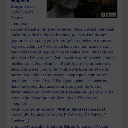
¬Baptiste
Bargoin
du «
Café Glands
Doux »,
immense
succès industriel du 19ème siècle. Mais qui sait quel était
vraiment le destin de cet homme, qui a œuvré durant
quarante-¬cinq ans pour le progrès scientifique dans sa
région d’adoption ? Pourquoi les êtres humains ne sont
mentionnés nulle part dans la centaine d’ouvrages qu’il a
rédigé sur l’Auvergne ? Quel mystère auréole celui dont le
meilleur ami, Jean-Baptiste Bouillet, parti le premier à la
découverte des chants de Noël, de la bourrée et de la
musique qui pousse dans ces campagnes comme les
gentianes sur les Puys ? Quelques guides-¬musiciens,
deux fantômes du passé et une poignée de lettres
décachetées pourront peut-être révéler au grand jour les
secrets de l’Auvergne étudiée, ou de l’Auvergne
imaginée…
Texte et mise en espace :
Wilton Maurel
(d’après H.
Lecoq, JB. Bouillet, H.Doniol, E.Fléchier, JH.Fabre, G.
Onslow…)
Création Musicale :
Clément Gibert
(d’après « l’Album