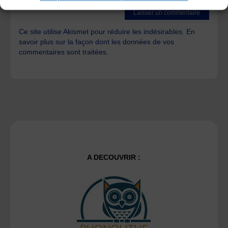
Ce site utilise Akismet pour réduire les indésirables.
En
savoir plus sur la façon dont les données de vos
commentaires sont traitées
.
A DECOUVRIR :