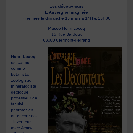
Les découvreurs
L’Auvergne Imaginée
Première le dimanche 15 mars à 14H & 15H30
Musée Henri Lecoq
15 Rue Bardoux
63000 Clermont-Ferrand
Henri Lecoq
est connu
comme
botaniste,
zoologiste,
minéralogiste,
géologue,
professeur de
faculté,
pharmacien,
ou encore co-
¬inventeur
avec
Jean-