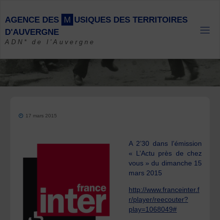
Skip
to
A
G
E
N
C
E
D
E
S
M
U
S
I
Q
U
E
S
D
E
S
T
E
R
R
I
T
O
I
R
E
S
content
D
'
A
U
V
E
R
G
N
E
ADN* de l'Auvergne
17 mars 2015
A 2’30 dans l’émission
« L’Actu près de chez
vous » du dimanche 15
mars 2015
http://www.franceinter.f
r/player/reecouter?
play=1068049#