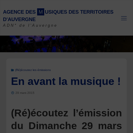
Skip
to
A
G
E
N
C
E
D
E
S
M
U
S
I
Q
U
E
S
D
E
S
T
E
R
R
I
T
O
I
R
E
S
content
D
'
A
U
V
E
R
G
N
E
ADN* de l'Auvergne
(Ré)écoutez les émissions
En avant la musique !
29 mars 2015
(Ré)écoutez l’émission
du Dimanche 29 mars