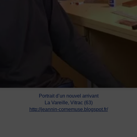
Portrait d’un nouvel arrivant
La Vareille, Vitrac (63)
http://jeannin-cornemuse.blogspot.fr/