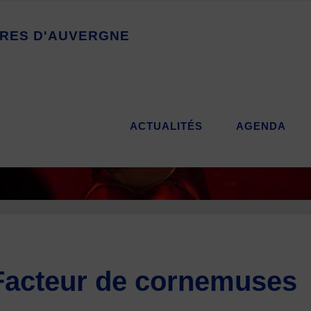
R
E
S
D
'
A
U
V
E
R
G
N
E
ACTUALITÉS
AGENDA
Facteur de cornemuses