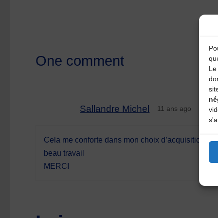
Pou
One comment
qu
Le 
do
sit
né
Sallandre Michel
11 ans ago
vi
s'a
Cela me conforte dans mon choix d’acquisition d’
beau travail
MERCI