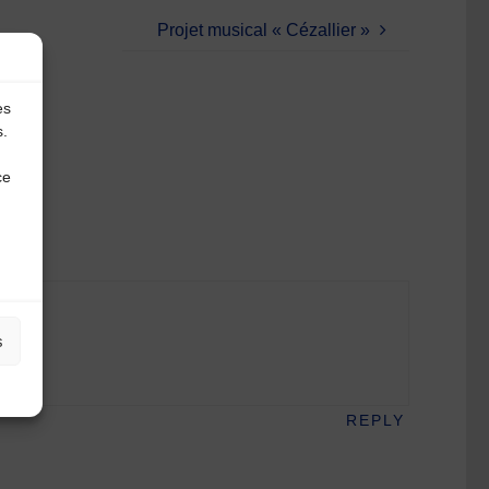
Projet musical « Cézallier »
es
s.
ce
s
REPLY