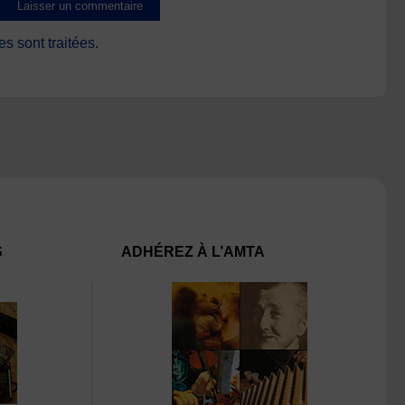
s sont traitées
.
S
ADHÉREZ À L’AMTA