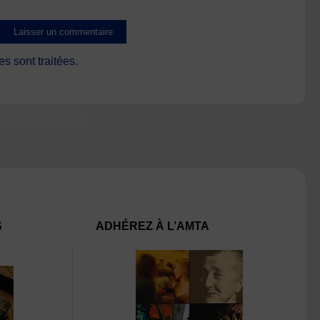
s sont traitées
.
S
ADHÉREZ À L’AMTA