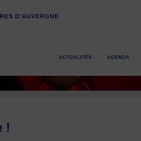
R
E
S
D
'
A
U
V
E
R
G
N
E
ACTUALITÉS
AGENDA
 !