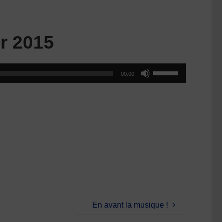
r 2015
Utilisez
00:00
les
flèches
haut/bas
pour
augmenter
ou
diminuer
le
volume.
En avant la musique !