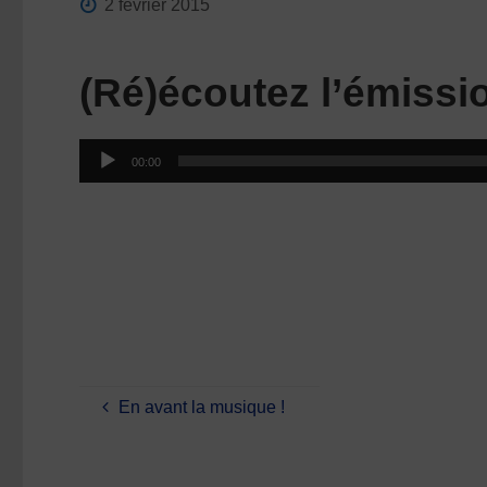
2 février 2015
(Ré)écoutez l’émissi
Lecteur
00:00
audio
En avant la musique !