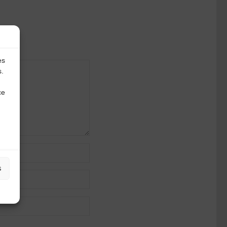
es
s.
ce
s