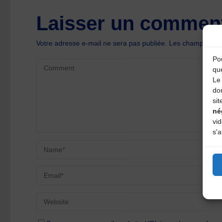
Laisser un comment
Votre adresse e-mail ne sera pas publiée.
Les champs oblig
Pou
qu
Le 
do
sit
né
vi
s'a