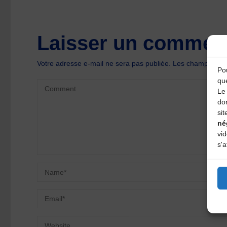
Laisser un comment
Votre adresse e-mail ne sera pas publiée.
Les champs oblig
Pou
qu
Le 
do
sit
né
vi
s'a