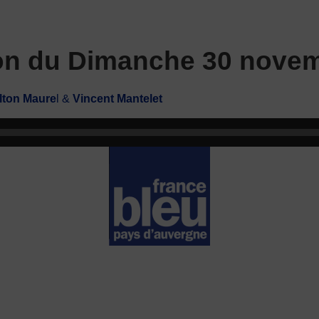
ion du Dimanche 30 nove
lton Maure
l &
Vincent Mantelet