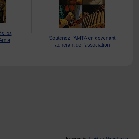
ès les
Soutenez l'AMTA en devenant
’Amta
adhérant de l'association
Powered by
Fluida
&
WordPress.