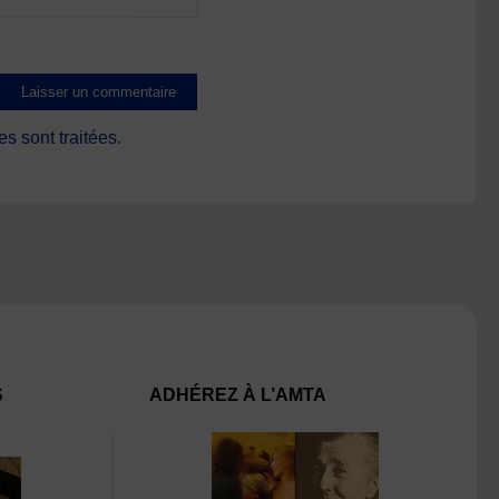
s sont traitées
.
S
ADHÉREZ À L’AMTA