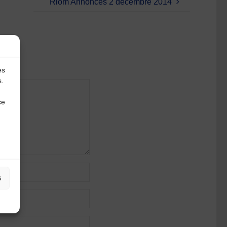
Riom Annonces 2 décembre 2014
es
s.
ce
s