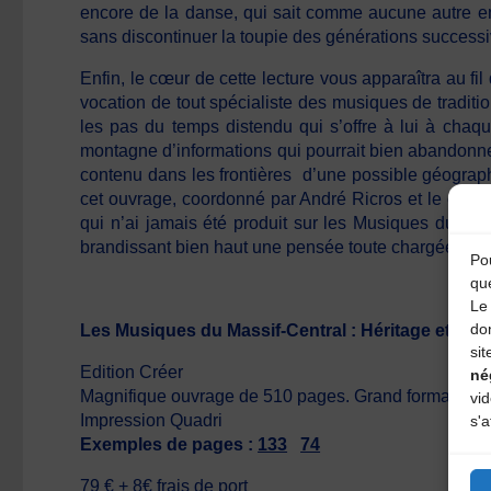
encore de la danse, qui sait comme aucune autre env
sans discontinuer la toupie des générations successi
Enfin, le cœur de cette lecture vous apparaîtra au fil
vocation de tout spécialiste des musiques de tradit
les pas du temps distendu qui s’offre à lui à chaqu
montagne d’informations qui pourrait bien abandonner
contenu dans les frontières d’une possible géographie
cet ouvrage, coordonné par André Ricros et le comité
qui n’ai jamais été produit sur les Musiques du Mass
brandissant bien haut une pensée toute chargée de poési
Pou
qu
Le 
do
Les Musiques du Massif-Central : Héritage et créa
sit
Edition Créer
né
Magnifique ouvrage de 510 pages. Grand format (24
vi
Impression Quadri
s'a
Exemples de pages :
133
74
79 € + 8€ frais de port