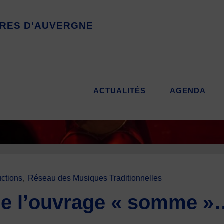
R
E
S
D
'
A
U
V
E
R
G
N
E
ACTUALITÉS
AGENDA
ctions
,
Réseau des Musiques Traditionnelles
lle l’ouvrage « somme 