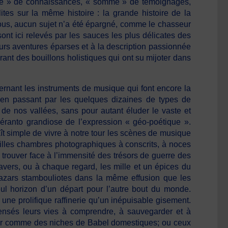
me » de connaissances, « somme » de témoignages,
tes sur la même histoire : la grande histoire de la
vous, aucun sujet n’a été épargné, comme le chasseur
nt ici relevés par les sauces les plus délicates des
eurs aventures éparses et à la description passionnée
rant des bouillons holistiques qui ont su mijoter dans
ernant les instruments de musique qui font encore la
n en passant par les quelques dizaines de types de
 nos vallées, sans pour autant éluder le vaste et
péranto grandiose de l’expression « géo-poétique ».
raît simple de vivre à notre tour les scènes de musique
illes chambres photographiques à conscrits, à noces
 trouver face à l’immensité des trésors de guerre des
vers, ou à chaque regard, les mille et un épices du
 bazars stambouliotes dans la même effusion que les
ul horizon d’un départ pour l’autre bout du monde.
 une prolifique raffinerie qu’un inépuisable gisement.
nsés leurs vies à comprendre, à sauvegarder et à
ntier comme des niches de Babel domestiques; ou ceux