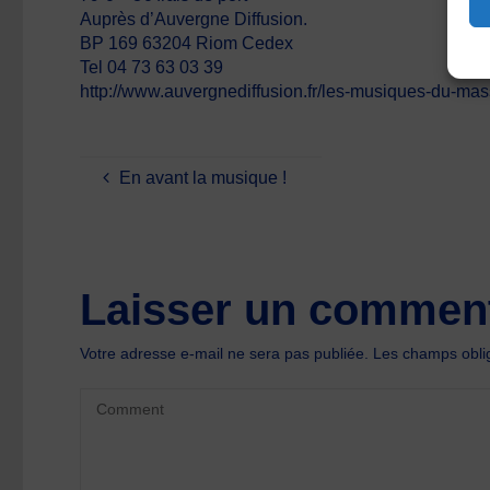
Auprès d’Auvergne Diffusion.
BP 169 63204 Riom Cedex
Tel 04 73 63 03 39
http://www.auvergnediffusion.fr/les-musiques-du-massi
En avant la musique !
Laisser un comment
Votre adresse e-mail ne sera pas publiée.
Les champs oblig