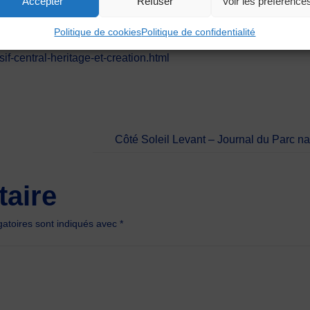
Accepter
Refuser
Voir les préférence
Politique de cookies
Politique de confidentialité
f-central-heritage-et-creation.html
Côté Soleil Levant – Journal du Parc n
aire
atoires sont indiqués avec
*