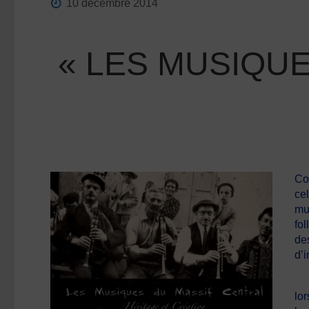
10 décembre 2014
« LES MUSIQUE
Co
ce
mul
fo
de
d’
« 
lo