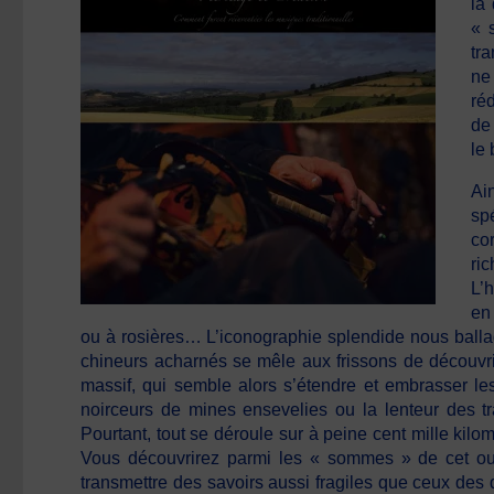
la
« 
tr
ne
ré
de
le
Ai
sp
co
ri
L’h
en
ou à rosières… L’iconographie splendide nous ballade
chineurs acharnés se mêle aux frissons de découvri
massif, qui semble alors s’étendre et embrasser le
noirceurs de mines ensevelies ou la lenteur des t
Pourtant, tout se déroule sur à peine cent mille kilo
Vous découvrirez parmi les « sommes » de cet ou
transmettre des savoirs aussi fragiles que ceux des