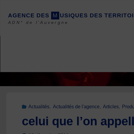
Skip
to
A
G
E
N
C
E
D
E
S
M
U
S
I
Q
U
E
S
D
E
S
T
E
R
R
I
T
O
I
content
ADN* de l'Auvergne
Actualités
,
Actualités de l'agence
,
Articles
,
Produ
celui que l’on appe