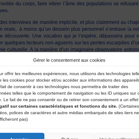
olée du corps, faire vibrer l’âme des populations se refusant à
ves.
 des interviews de manière implicite, et plus clairement au chapi
ion orale, à moins qu’un dessein plus personnel n’entrave la no
e découverte. Une vocation qui je l’espère, dépassera pour vou
 quelques lecteurs non-aguerris sur les pentes escarpées d’un 
 culturelle. A la manière d’un imaginaire observatoire astronomi
 de pilotage avec Eric Montbel comme directeur éditorial, sign
Gérer le consentement aux cookies
if Central, dans lequel est magistralement évité le style test
e, où brille l’intelligence des regards et brûle la sincérité de 
r offrir les meilleures expériences, nous utilisons des technologies tell
e les cookies pour stocker et/ou accéder aux informations des appareil
fait de consentir à ces technologies nous permettra de traiter des
nnées telles que le comportement de navigation ou les ID uniques sur 
tion
– Comment furent réinventées les musiques traditionne
e. Le fait de ne pas consentir ou de retirer son consentement a un effet
gatif sur certaines caractéristiques et fonctions du site.
(Certaines
X32)
déos, polices de caractères et autre médias embarqués de sites tiers ne
fficheront pas)