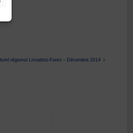
s
aturel régional Livradois-Forez – Décembre 2014