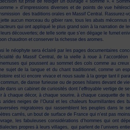
 décision fut prise de rédiger un ouvrage « somme ». « Som
somme » d’impressions diverses et de points de vue hétérocli
ansmission des traditions orales en Massif Central. Rassurez-
 jette aucun morceau du gibier rare, tous les abats méconnus so
dacteurs qui ont appliqué le plus grand soin à la narration de l
 leurs découvertes; de telle sorte que s’en dégage le fumet eniv
 bon chaudron et conserver la richesse des aromes.
nsi le néophyte sera éclairé par les pages documentaires conc
écialité du Massif Central, de la vielle à roue à l’accordéo
rnemuses qui poussent au sommet des cols comme au creux de
che sujet de la langue et du chant traditionnel, comme un es
istoire est ici encore vivace et nous saute à la gorge tant il pa
 commun, de danse furieuse ou de poses hilares devant de vie
 dans un cabinet de curiosités dont l’effroyable vertige de se
r à chaque décor, à chaque sourire, à chaque casquette de tra
s arides neiges de l’Oural et les chaleurs fourmillantes des
raversées migratoires qui rassemblent les peuples dans le se
mètres carrés, un bout de surface de France qui n’est pas moins
vrage, les fabuleuses considérations d’hommes qui ont dépe
 dialectes propres à leurs villages, qui parlent de l’univers e