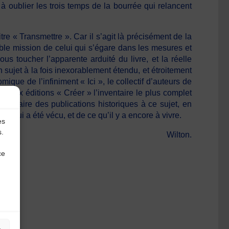
 oublier les trois temps de la bourrée qui relancent
tre « Transmettre ». Car il s’agit là précisément de la
ble mission de celui qui s’égare dans les mesures et
s toucher l’apparente arduité du livre, et la réelle
sujet à la fois inexorablement étendu, et étroitement
que de l’infiniment « Ici », le collectif d’auteurs de
e aux éditions « Créer » l’inventaire le plus complet
amentaire des publications historiques à ce sujet, en
ce qui a été vécu, et de ce qu’il y a encore à vivre.
es
s.
Wilton.
ce
lles