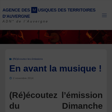
Skip
to
A
G
E
N
C
E
D
E
S
M
U
S
I
Q
U
E
S
D
E
S
T
E
R
R
I
T
O
I
R
E
S
content
D
'
A
U
V
E
R
G
N
E
ADN* de l'Auvergne
(Ré)écoutez les émissions
En avant la musique !
2 novembre 2014
(Ré)écoutez l’émission
du Dimanche