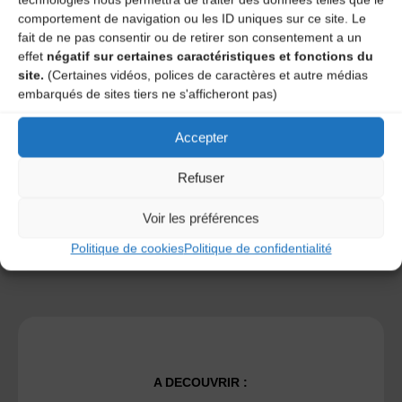
comportement de navigation ou les ID uniques sur ce site. Le
fait de ne pas consentir ou de retirer son consentement a un
effet
négatif sur certaines caractéristiques et fonctions du
site.
(Certaines vidéos, polices de caractères et autre médias
Save my name, email, and site URL in my browser for next
embarqués de sites tiers ne s'afficheront pas)
time I post a comment.
Accepter
Ce site utilise Akismet pour réduire les indésirables.
En
Refuser
savoir plus sur la façon dont les données de vos
commentaires sont traitées
.
Voir les préférences
Politique de cookies
Politique de confidentialité
A DECOUVRIR :