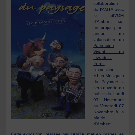
collaboration
de l’AMTA avec
le SIVOM
d’Ambert, sur
un projet pluri-
annuel de
valorisation du
Patrimoine
Vivant en
Livradois-
Forez
,
l’exposition
« Les Musiques
du Paysage »
sera ouverte au
public du Lundi
03 Novembre
au Vendredi 07
Novembre à la
Mairie
d’Ambert.
Cette exposition, réalisée par l’AMTA, met en images les