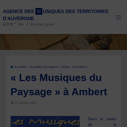
Skip
to
A
G
E
N
C
E
D
E
S
M
U
S
I
Q
U
E
S
D
E
S
T
E
R
R
I
T
O
I
R
E
S
content
D
'
A
U
V
E
R
G
N
E
ADN* de l'Auvergne
Actualités
,
Actualités de l'agence
,
Articles
,
Expositions
« Les Musiques du
Paysage » à Ambert
27 octobre 2014
Dans le cadre
de la