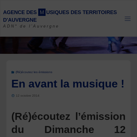
Skip
to
A
G
E
N
C
E
D
E
S
M
U
S
I
Q
U
E
S
D
E
S
T
E
R
R
I
T
O
I
R
E
S
content
D
'
A
U
V
E
R
G
N
E
ADN* de l'Auvergne
(Ré)écoutez les émissions
En avant la musique !
12 octobre 2014
(Ré)écoutez l’émission
du Dimanche 12