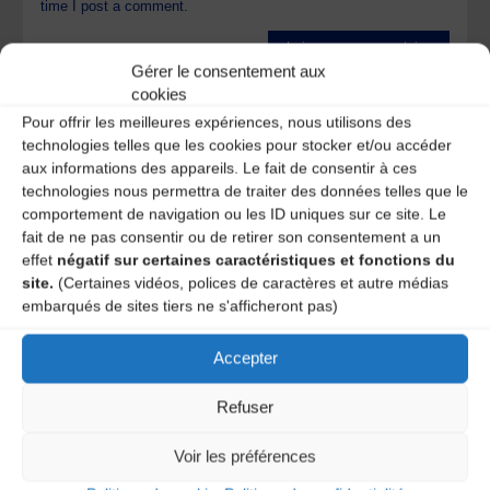
time I post a comment.
Gérer le consentement aux
Ce site utilise Akismet pour réduire les indésirables.
En
cookies
savoir plus sur la façon dont les données de vos
Pour offrir les meilleures expériences, nous utilisons des
commentaires sont traitées
.
technologies telles que les cookies pour stocker et/ou accéder
aux informations des appareils. Le fait de consentir à ces
technologies nous permettra de traiter des données telles que le
comportement de navigation ou les ID uniques sur ce site. Le
fait de ne pas consentir ou de retirer son consentement a un
effet
négatif sur certaines caractéristiques et fonctions du
site.
(Certaines vidéos, polices de caractères et autre médias
embarqués de sites tiers ne s'afficheront pas)
Accepter
A DECOUVRIR :
Refuser
Voir les préférences