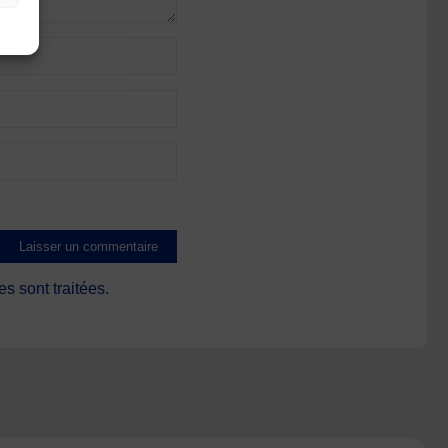
s sont traitées
.