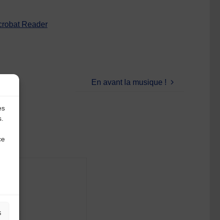
crobat Reader
En avant la musique !
es
s.
ce
s