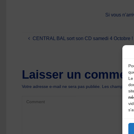
Si vous n’arri
CENTRAL BAL sort son CD samedi 4 Octobre !
Pou
Laisser un comment
qu
Le 
do
Votre adresse e-mail ne sera pas publiée.
Les champs oblig
sit
né
vi
s'a