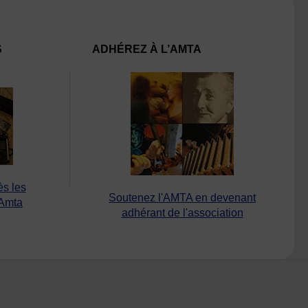
S
ADHÉREZ À L’AMTA
ès les
Soutenez l'AMTA en devenant
’Amta
adhérant de l'association