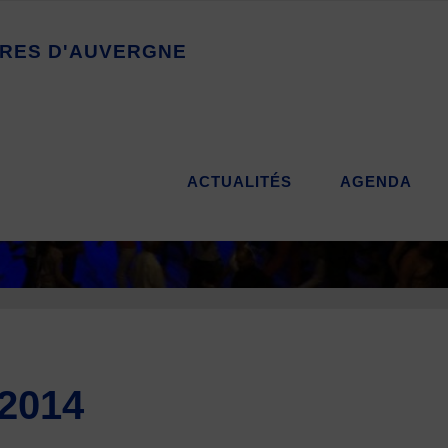
R
E
S
D
'
A
U
V
E
R
G
N
E
ACTUALITÉS
AGENDA
2014