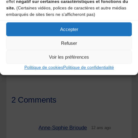
A bientôt dans les lumières de novembre, dans la neige
effet
négatif sur certaines caractéristiques et fonctions du
sur les toits et dans le déroulé de l’eau du Bes qui nous
site.
(Certaines vidéos, polices de caractères et autre médias
relie sans cesse.
embarqués de sites tiers ne s'afficheront pas)
Accepter
Dieu est encore trop petit pour peser sur le monde
André Ricros
Refuser
Voir les préférences
RIOM Journées Européennes du Patrimoine
Politique de cookies
Politique de confidentialité
En avant la musique !
2 Comments
Anne-Sophie Brioude
12 ans ago