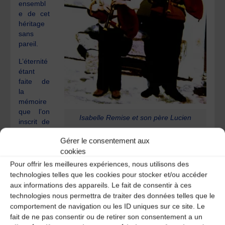
ensembl
e de cet
héritage
sans
pareil.
L’éternité
étant
faite de
la
mémoire
que l’on
Isabelle Remise et son père Lucien
inscrit de
soi dans
Gérer le consentement aux
l’autre, sache que la lanterne de nos souvenirs n’est pas
cookies
prête de s’éteindre.
Pour offrir les meilleures expériences, nous utilisons des
Par-delà les distances que le temps déchire en nous, je te
technologies telles que les cookies pour stocker et/ou accéder
prends dans mes bras et t’embrasse en attendant de se
aux informations des appareils. Le fait de consentir à ces
retrouver dans un air de cabrette, dans un conte de la
technologies nous permettra de traiter des données telles que le
mémé Girbal ou dans les couleurs de ta palette
comportement de navigation ou les ID uniques sur ce site. Le
Aubracienne.
fait de ne pas consentir ou de retirer son consentement a un