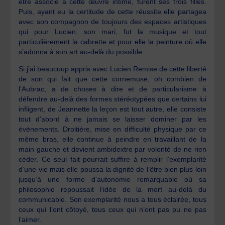
être associé à cette œuvre intime, furent ses trois filles.
Puis, ayant eu la certitude de cette réussite elle partagea
avec son compagnon de toujours des espaces artistiques
qui pour Lucien, son mari, fut la musique et tout
particulièrement la cabrette et pour elle la peinture où elle
s’adonna à son art au-delà du possible.
Si j’ai beaucoup appris avec Lucien Remise de cette liberté
de son qui fait que cette cornemuse, oh combien de
l’Aubrac, a de choses à dire et de particularisme à
défendre au-delà des formes stéréotypées que certains lui
infligent, de Jeannette la leçon est tout autre, elle consiste
tout d’abord à ne jamais se laisser dominer par les
évènements. Droitière, mise en difficulté physique par ce
même bras, elle continue à peindre en travaillant de la
main gauche et devient ambidextre par volonté de ne rien
céder. Ce seul fait pourrait suffire à remplir l’exemplarité
d’une vie mais elle poussa la dignité de l’être bien plus loin
jusqu’à une forme d’autonomie remarquable où sa
philosophie repoussait l’idée de la mort au-delà du
communicable. Son exemplarité nous a tous éclairée, tous
ceux qui l’ont côtoyé, tous ceux qui n’ont pas pu ne pas
l’aimer.