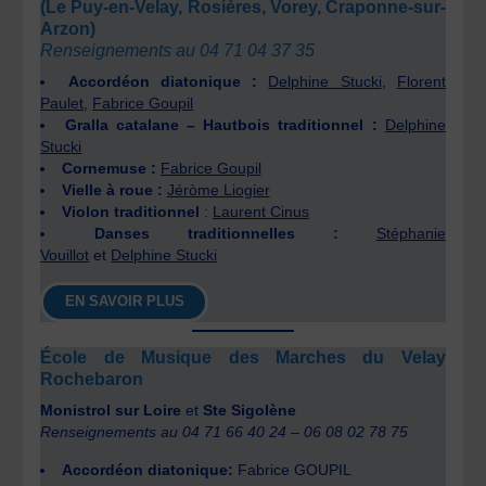
(Le Puy-en-Velay, Rosières, Vorey, Craponne-sur-
Arzon)
Renseignements au 04 71 04 37 35
Accordéon diatonique :
Delphine Stucki
,
Florent
Paulet
,
Fabrice Goupil
Gralla catalane – Hautbois traditionnel :
Delphine
Stucki
Cornemuse :
Fabrice Goupil
Vielle à roue :
Jéròme Liogier
Violon traditionnel
:
Laurent Cinus
Danses traditionnelles :
Stéphanie
Vouillot
et
Delphine Stucki
EN SAVOIR PLUS
École de Musique des Marches du Velay
Rochebaron
Monistrol sur Loire
et
Ste Sigolène
Renseignements au 04 71 66 40 24 – 06 08 02 78 75
Accordéon diatonique:
Fabrice GOUPIL