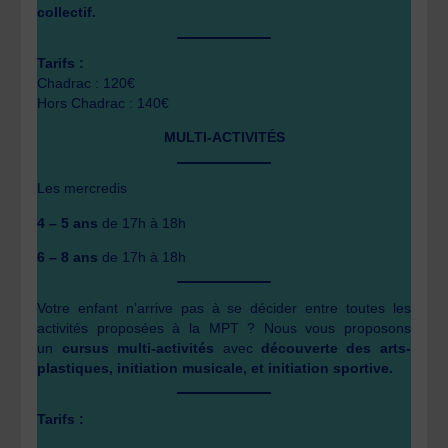
collectif.
Tarifs :
Chadrac : 120€
Hors Chadrac : 140€
MULTI-ACTIVITÉS
Les mercredis
4 – 5 ans
de 17h à 18h
6 – 8 ans
de 17h à 18h
Votre enfant n’arrive pas à se décider entre toutes les
activités proposées à la MPT ? Nous vous proposons
un
cursus multi-activités
avec
découverte des arts-
plastiques, initiation musicale, et initiation sportive.
Tarifs :