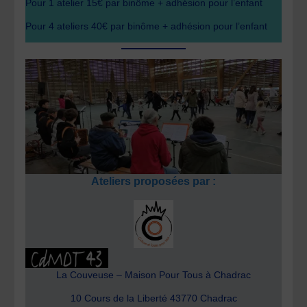
Pour 1 atelier 15€ par binôme + adhésion pour l’enfant
Pour 4 ateliers 40€ par binôme + adhésion pour l’enfant
Ateliers proposées par :
La Couveuse – Maison Pour Tous à Chadrac
10 Cours de la Liberté 43770 Chadrac