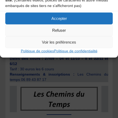
site.
(Certaines vidéos, polices de caractères et autre médias
embarqués de sites tiers ne s'afficheront pas)
Accepter
Refuser
POLIGNAC – Association les Chemins du temps
& Comité de jumelage
Voir les préférences
ATELIER DE DANSES BRETONNES
Politique de cookies
Politique de confidentialité
Le vendredi de 20h30 à 22h30
Dates des cours : 27/09 – 04 et 11/10 – 8 et 22/11 et
6/12
Tarif : 30 euros les 6 cours
Renseignements & inscriptions :
Les Chemins du
temps 06 89 43 87 17