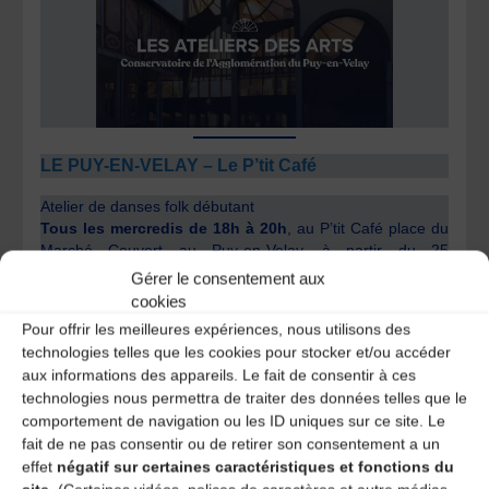
LE PUY-EN-VELAY – Le P’tit Café
Atelier de danses folk débutant
Tous les mercredis de 18h à 20h
, au P’tit Café place du
Marché Couvert au Puy-en-Velay, à partir du 25
Septembre 2024
Gérer le consentement aux
Des stages ponctuels sur des danses spécifiques seront
cookies
organisés, n’hésitez pas à appeler vous vous renseigner.
Pour offrir les meilleures expériences, nous utilisons des
technologies telles que les cookies pour stocker et/ou accéder
Prix libre en soutien au P’tit Café
aux informations des appareils. Le fait de consentir à ces
Renseignements :
Anamaria Coteanu 06 49 89 40 48
technologies nous permettra de traiter des données telles que le
comportement de navigation ou les ID uniques sur ce site. Le
fait de ne pas consentir ou de retirer son consentement a un
effet
négatif sur certaines caractéristiques et fonctions du