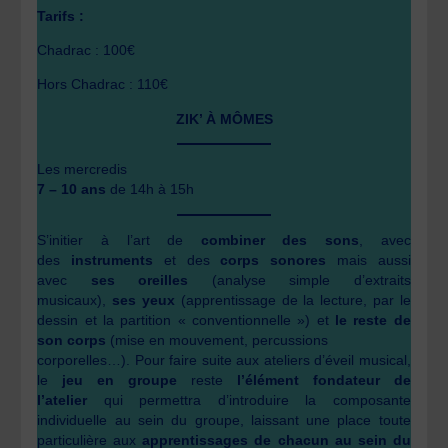
Tarifs :
Chadrac : 100€
Hors Chadrac : 110€
ZIK’ À MÔMES
Les mercredis
7 – 10 ans
de 14h à 15h
S’initier à l’art de
combiner des sons
, avec
des
instruments
et des
corps sonores
mais aussi
avec
ses oreilles
(analyse simple d’extraits
musicaux),
ses yeux
(apprentissage de la lecture, par le
dessin et la partition « conventionnelle ») et
le reste de
son corps
(mise en mouvement, percussions
corporelles…). Pour faire suite aux ateliers d’éveil musical,
le
jeu en groupe
reste
l’élément fondateur de
l’atelier
qui permettra d’introduire la composante
individuelle au sein du groupe, laissant une place toute
particulière aux
apprentissages de chacun au sein du