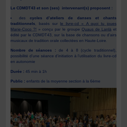
Le CDMDT43 et son (ses) intervenant(s) proposent :
des
cycles d’ateliers de danses et chants
traditionnels
, basés sur
le livre-cd « A quoi tu joues
Marie-Coco ?!
» conçu par le groupe
Quaus de Lanlà
et
édité par le CDMDT43, sur la base de chansons ou d’airs
musicaux de tradition orale collectées en Haute-Loire.
Nombre de séances :
de 4 à 8 (cycle traditionnel),
possibilité d’une séance d’initiation à l’utilisation du livre-cd
en autonomie
Durée :
45 min à 1h
Public :
enfants de la moyenne section à la 6ème