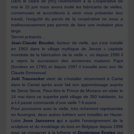
Dans le cadre de [mc] l’évènement à la Coopérative de
mai le 15 juin nous avons invité les fabricants de vielles,
cornemuses et accordéons à venir vous présenter leur
travail, l’exiguïté du parvis de la coopérative ne nous a
malheureusement pas permis de faire une invitation plus
large.
Seront présents…
Jean-Claude Boudet,
facteur de vielle, qui s’est installé
en 1963 dans le village mythique de Jenzat « capitale
mondiale de la fabrication de la vielle », où depuis 1990 il
a repris la succession des anciennes maisons Pajot
(fondées en 1795) et depuis 1997 il travaille avec son fils
Claude Emmanuel.
Joël Traunecker
vient de s’installer récemment à Carlat
dans le Cantal après avoir fait son apprentissage auprès
de Denis Siorat. Peut-être le Prince de Monaco en visite le
14 mai dans ce superbe petit village de 350 habitants, lui
a-t-il passé commande d’une vielle ? A suivre…
Pour poursuivre avec la vielle, très richement représentée
en Auvergne, deux autres luthiers sont installés en Haute-
Loire
Joos Janssens q
ui a quitté l’enseignement de la
sculpture et du modelage du bois en Belgique depuis 1998
pour se consacrer à la lutherie et
Dominique Engles
qui