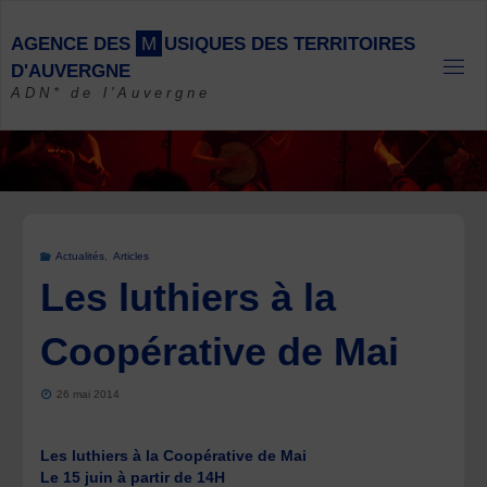
Skip
to
A
G
E
N
C
E
D
E
S
M
U
S
I
Q
U
E
S
D
E
S
T
E
R
R
I
T
O
I
R
E
S
content
D
'
A
U
V
E
R
G
N
E
ADN* de l'Auvergne
Actualités
,
Articles
Les luthiers à la
Coopérative de Mai
26 mai 2014
Les luthiers à la Coopérative de Mai
Le 15 juin à partir de 14H