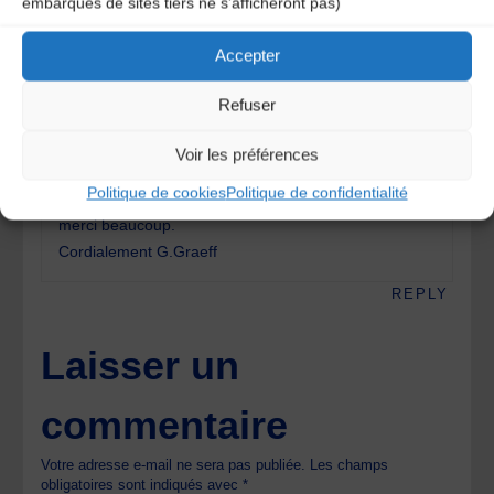
embarqués de sites tiers ne s'afficheront pas)
Gerold Graeff
11 ans ago
Accepter
Refuser
Bonjour Monsieur,
Je joue la » Great Highland Bagpipe » et voudrai
Voir les préférences
acheter une Cabrette. Pouvriez vous m´envoyer une
Politique de cookies
Politique de confidentialité
liste de luthiers pour l´instrumen? S´il est possible,
merci beaucoup.
Cordialement G.Graeff
REPLY
Laisser un
commentaire
Votre adresse e-mail ne sera pas publiée.
Les champs
obligatoires sont indiqués avec
*