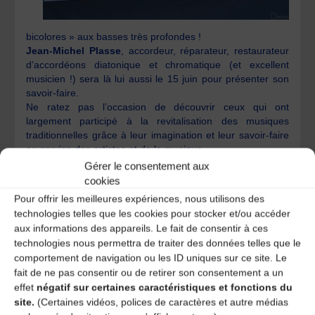
bicolores » aux basses très profondes !
Jean-Michel Plasse
, accordeur, réparateur, restaurateur
d’accordéons diatonique et chromatique (et excellent
musicien !) sera là lui aussi le 15 juin pour présenter son
savoir-faire.
Ne ratez pas l’occasion de découvrir ceux qui ont
largement participé à la revitalisation des musiques
traditionnelles grâce à leur imagination et leur savoir-faire
au service des artistes et de la musique.
Gérer le consentement aux
cookies
Pour offrir les meilleures expériences, nous utilisons des
En avant la musique !
technologies telles que les cookies pour stocker et/ou accéder
46e Fête des Chavans
aux informations des appareils. Le fait de consentir à ces
technologies nous permettra de traiter des données telles que le
comportement de navigation ou les ID uniques sur ce site. Le
fait de ne pas consentir ou de retirer son consentement a un
One comment
effet
négatif sur certaines caractéristiques et fonctions du
site.
(Certaines vidéos, polices de caractères et autre médias