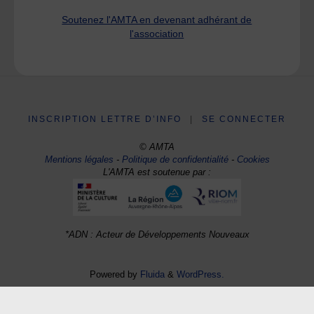
Soutenez l'AMTA en devenant adhérant de
l'association
INSCRIPTION LETTRE D’INFO
|
SE CONNECTER
© AMTA
Mentions légales
-
Politique de confidentialité
-
Cookies
L'AMTA est soutenue par :
*ADN : Acteur de Développements Nouveaux
Powered by
Fluida
&
WordPress.