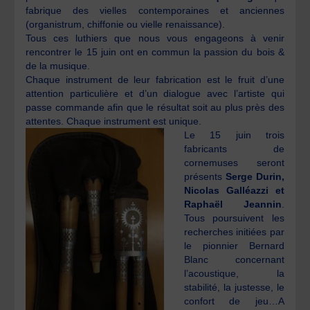
fabrique des vielles contemporaines et anciennes
(organistrum, chiffonie ou vielle renaissance).
Tous ces luthiers que nous vous engageons à venir
rencontrer le 15 juin ont en commun la passion du bois &
de la musique.
Chaque instrument de leur fabrication est le fruit d’une
attention particulière et d’un dialogue avec l’artiste qui
passe commande afin que le résultat soit au plus près des
attentes. Chaque instrument est unique.
Le 15 juin trois
fabricants de
cornemuses seront
présents
Serge Durin,
Nicolas Galléazzi et
Raphaël Jeannin
.
Tous poursuivent les
recherches initiées par
le pionnier Bernard
Blanc concernant
l’acoustique, la
stabilité, la justesse, le
confort de jeu…A