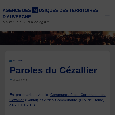
Skip
to
A
G
E
N
C
E
D
E
S
M
U
S
I
Q
U
E
S
D
E
S
T
E
R
R
I
T
O
I
R
E
S
content
D
'
A
U
V
E
R
G
N
E
ADN* de l'Auvergne
Archives
Paroles du Cézallier
4 avril 2014
En partenariat avec la
Communauté de Communes du
Cézallier
(Cantal) et Ardes Communauté (Puy de Dôme),
de 2011 à 2013.