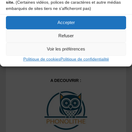
site.
(Certaines vidéos, polices de caractères et autre médias
Ce site utilise Akismet pour réduire les indésirables.
En
embarqués de sites tiers ne s'afficheront pas)
savoir plus sur la façon dont les données de vos
commentaires sont traitées
.
Accepter
Refuser
Voir les préférences
Politique de cookies
Politique de confidentialité
A DECOUVRIR :