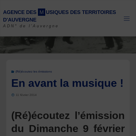
Skip
to
A
G
E
N
C
E
D
E
S
M
U
S
I
Q
U
E
S
D
E
S
T
E
R
R
I
T
O
I
R
E
S
content
D
'
A
U
V
E
R
G
N
E
ADN* de l'Auvergne
(Ré)écoutez les émissions
En avant la musique !
11 février 2014
(Ré)écoutez l’émission
du Dimanche 9 février