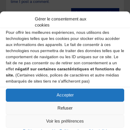
time I post a comment.
Gérer le consentement aux
Ce site utilise Akismet pour réduire les indésirables.
En
cookies
savoir plus sur la façon dont les données de vos
Pour offrir les meilleures expériences, nous utilisons des
commentaires sont traitées
.
technologies telles que les cookies pour stocker et/ou accéder
aux informations des appareils. Le fait de consentir à ces
technologies nous permettra de traiter des données telles que le
comportement de navigation ou les ID uniques sur ce site. Le
fait de ne pas consentir ou de retirer son consentement a un
effet
négatif sur certaines caractéristiques et fonctions du
site.
(Certaines vidéos, polices de caractères et autre médias
embarqués de sites tiers ne s'afficheront pas)
Accepter
A DECOUVRIR :
Refuser
Voir les préférences