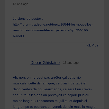
13 ans ago
Je viens de poster :
http://forum.tradzone.net/topic/16844-les-nouvelles-
rencontres-comment-les-voyez-vous/?p=355166
RandO
REPLY
Debar Ghislaine
13 ans ago
Ah, non, on ne peut pas arrêter ça! cette vie
musicale, cette dynamique, ce plaisir partagé et
découvertes de nouveaux sons, ce serait un crève-
coeur; tous les ans on prévoyait ce séjour plus ou
moins long aux rencontres mi-juillet, et depuis si
longtemps et pourtant on venait de loin mais la magie