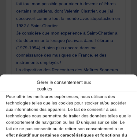
fait tout mon possible pour aider à devenir célèbres
certains musiciens, dont Valentin Clastrier, que j’ai
découvert comme tout le monde avec stupéfaction en
1982 à Saint-Chartier.
Je considère que mon expérience à Saint-Chartier a
été déterminante lorsque j’écrivais dans Télérama
(1979-1994) et bien plus encore dans ma
connaissance des musiques de France, et des
instruments employés !
La disparition des Rencontres des Maîtres Sonneurs
serait historiquement un énorme gâchis de
Gérer le consentement aux
connaissances et de potentialités.
cookies
Alain Swietlik
Pour offrir les meilleures expériences, nous utilisons des
technologies telles que les cookies pour stocker et/ou accéder
REPLY
aux informations des appareils. Le fait de consentir à ces
technologies nous permettra de traiter des données telles que le
comportement de navigation ou les ID uniques sur ce site. Le
denis
13 ans ago
fait de ne pas consentir ou de retirer son consentement a un
effet
négatif sur certaines caractéristiques et fonctions du