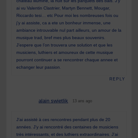
chateau illumine, la nuit sur les parquets des bals. J’y
ai vu Valentin Clastrier, Martyn Bennett, Mougar,
Riccardo tesi… etc Pour moi les nombreuses fois ou
j’y ai assiste, ca a ete un bonheur immense, une
ambiance introuvable nul part ailleurs, un amour de la
musique trad, bref mes plus beaux souvenirs.
J’espere que l’on trouvera une solution et que les
musiciens, luthiers et amoureux de cette musique
pourront continuer a se rencontrer chaque annee et
echanger leur passion.
REPLY
alain swietlik
13 ans ago
J’ai assisté à ces rencontres pendant plus de 20
années. J’y ai rencontré des centaines de musiciens
très intéressants, et des luthiers extraordinaires. J’ai