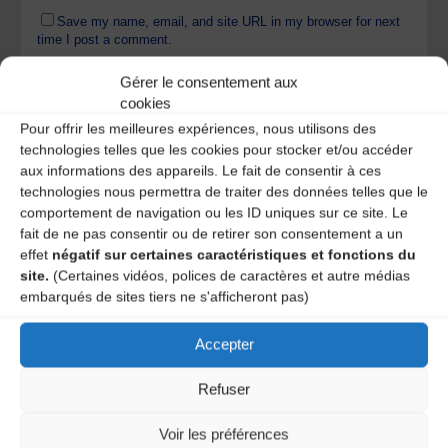
Save my name, email, and site URL in my browser for next
time I post a comment.
Gérer le consentement aux
cookies
Ce site utilise Akismet pour réduire les indésirables.
En
Pour offrir les meilleures expériences, nous utilisons des
savoir plus sur la façon dont les données de vos
technologies telles que les cookies pour stocker et/ou accéder
commentaires sont traitées
.
aux informations des appareils. Le fait de consentir à ces
technologies nous permettra de traiter des données telles que le
comportement de navigation ou les ID uniques sur ce site. Le
fait de ne pas consentir ou de retirer son consentement a un
effet
négatif sur certaines caractéristiques et fonctions du
site.
(Certaines vidéos, polices de caractères et autre médias
embarqués de sites tiers ne s'afficheront pas)
Accepter
A DECOUVRIR :
Refuser
Voir les préférences