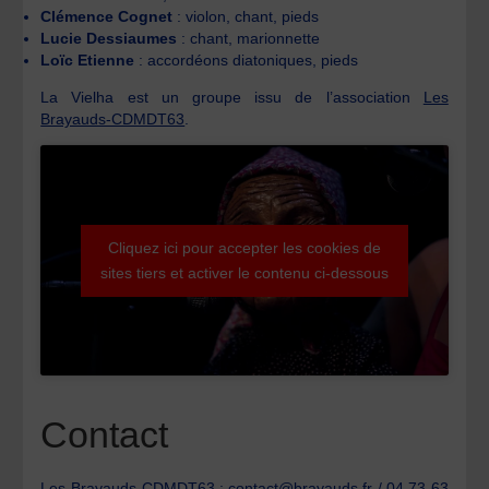
Clémence Cognet
: violon, chant, pieds
Lucie Dessiaumes
: chant, marionnette
Loïc Etienne
: accordéons diatoniques, pieds
La Vielha est un groupe issu de l’association
Les
Brayauds-CDMDT63
.
Cliquez ici pour accepter les cookies de
sites tiers et activer le contenu ci-dessous
Contact
Les Brayauds-CDMDT63 : contact@brayauds.fr / 04 73 63