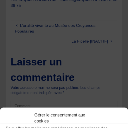
36 75
L’oralité vivante au Musée des Croyances
Populaires
La Ficelle [INACTIF]
Laisser un
commentaire
Votre adresse e-mail ne sera pas publiée.
Les champs
obligatoires sont indiqués avec
*
Gérer le consentement aux
cookies