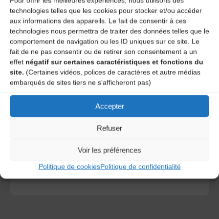
Pour offrir les meilleures expériences, nous utilisons des
technologies telles que les cookies pour stocker et/ou accéder
aux informations des appareils. Le fait de consentir à ces
technologies nous permettra de traiter des données telles que le
comportement de navigation ou les ID uniques sur ce site. Le
fait de ne pas consentir ou de retirer son consentement a un
effet
négatif sur certaines caractéristiques et fonctions du
site.
(Certaines vidéos, polices de caractères et autre médias
embarqués de sites tiers ne s'afficheront pas)
Save my name, email, and site URL in my browser for next
Accepter
time I post a comment.
Refuser
Voir les préférences
Ce site utilise Akismet pour réduire les indésirables.
En
savoir plus sur la façon dont les données de vos
Politique de cookies
Politique de confidentialité
commentaires sont traitées
.