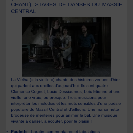
CHANT), STAGES DE DANSES DU MASSIF
CENTRAL
La Vielha (« la vieille ») chante des histoires venues d’hier
qui parlent aux oreilles d’aujourd’hui. Ils sont quatre :
Clémence Cognet, Lucie Dessiaumes, Loïc Etienne et une
vieille, une vraie, ou presque. Trois musiciens pour
interpréter les mélodies et les mots sensibles d’une poésie
populaire du Massif Central et d’ailleurs. Une marionnette
brodeuse de menteries pour animer le bal. Une musique
vivante à danser, à écouter, pour le plaisir !
Paulette
: baratin, commentaires et fabulations