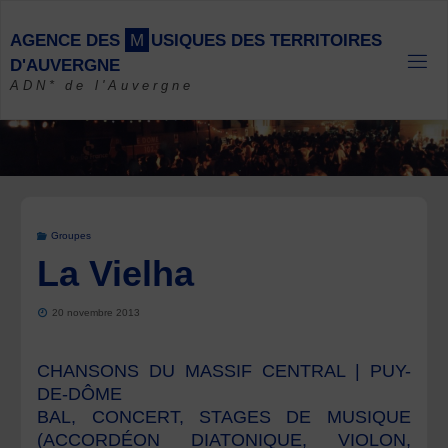
Skip
to
A
G
E
N
C
E
D
E
S
M
U
S
I
Q
U
E
S
D
E
S
T
E
R
R
I
T
O
I
R
E
S
content
D
'
A
U
V
E
R
G
N
E
ADN* de l'Auvergne
Groupes
La Vielha
20 novembre 2013
CHANSONS DU MASSIF CENTRAL | PUY-
DE-DÔME
BAL, CONCERT, STAGES DE MUSIQUE
(ACCORDÉON DIATONIQUE, VIOLON,