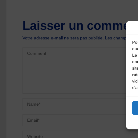
Laisser un comment
Votre adresse e-mail ne sera pas publiée.
Les champs oblig
Pou
qu
Le 
do
sit
né
vi
s'a