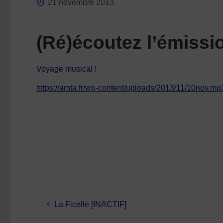
21 novembre 2013
(Ré)écoutez l’émiss
Voyage musical !
https://amta.fr/wp-content/uploads/2013/11/10nov.mp
La Ficelle [INACTIF]