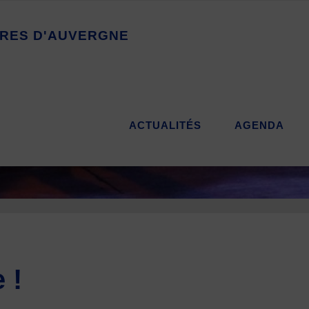
R
E
S
D
'
A
U
V
E
R
G
N
E
ACTUALITÉS
AGENDA
 !