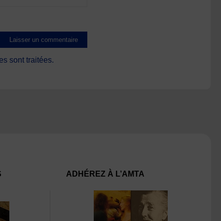
s sont traitées
.
S
ADHÉREZ À L’AMTA