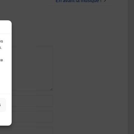
En avant la musique !
es
s.
ce
s