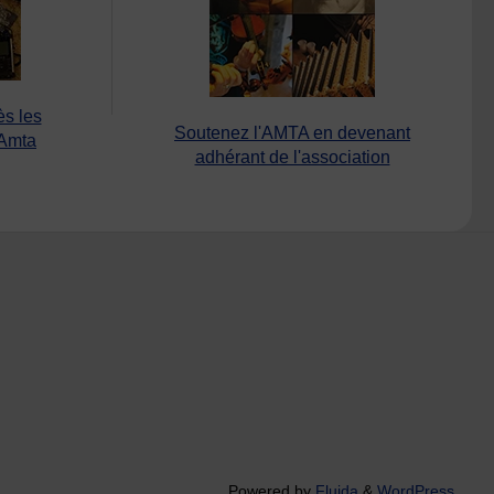
ès les
Soutenez l'AMTA en devenant
’Amta
adhérant de l'association
Powered by
Fluida
&
WordPress.