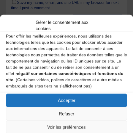
Save my name, email, and site URL in my browser for next
time I post a comment.
Gérer le consentement aux
cookies
Ce site utilise Akismet pour réduire les indésirables.
En
savoir plus sur la façon dont les données de vos
Pour offrir les meilleures expériences, nous utilisons des
commentaires sont traitées
.
technologies telles que les cookies pour stocker et/ou accéder
aux informations des appareils. Le fait de consentir à ces
technologies nous permettra de traiter des données telles que le
comportement de navigation ou les ID uniques sur ce site. Le
fait de ne pas consentir ou de retirer son consentement a un
effet
négatif sur certaines caractéristiques et fonctions du
site.
(Certaines vidéos, polices de caractères et autre médias
embarqués de sites tiers ne s'afficheront pas)
Accepter
A DECOUVRIR :
Refuser
Voir les préférences