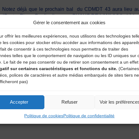
Notez déjà que le prochain bal du CDMDT 43 aura lieu au
(Centre Pierre Cardinal) avec « QUAUS DE LANLA ” (bal à la 
Gérer le consentement aux cookies
r offrir les meilleures expériences, nous utilisons des technologies tell
Renseignements et inscriptions : CDMDT43 – 04 71 02 92 5
e les cookies pour stocker et/ou accéder aux informations des appareil
fait de consentir à ces technologies nous permettra de traiter des
nnées telles que le comportement de navigation ou les ID uniques sur 
e. Le fait de ne pas consentir ou de retirer son consentement a un effet
gatif sur certaines caractéristiques et fonctions du site.
(Certaines
déos, polices de caractères et autre médias embarqués de sites tiers ne
fficheront pas)
Accepter
Refuser
Voir les préférence
Politique de cookies
Politique de confidentialité