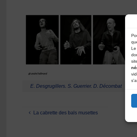
Pou
qu
Le 
do
sit
né
vi
s'a
E. Desgrugillers. S. Guerrier. D. Décombat
La cabrette des bals musettes