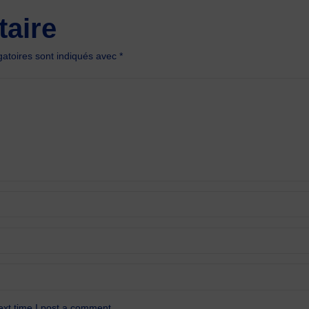
aire
atoires sont indiqués avec
*
ext time I post a comment.