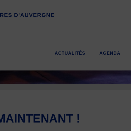
R
E
S
D
'
A
U
V
E
R
G
N
E
ACTUALITÉS
AGENDA
MAINTENANT !