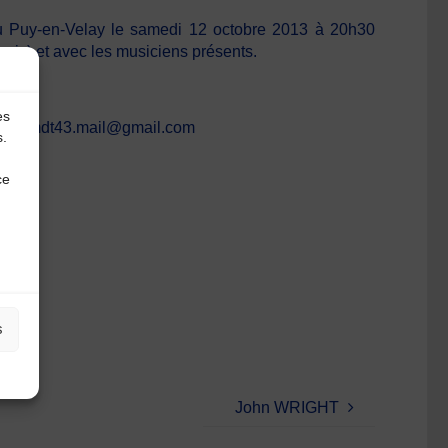
 Puy-en-Velay le samedi 12 octobre 2013 à 20h30
voix)
et avec les musiciens présents.
es
3 – cdmdt43.mail@gmail.com
s.
ce
s
John WRIGHT