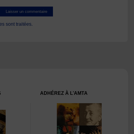
s sont traitées
.
S
ADHÉREZ À L’AMTA