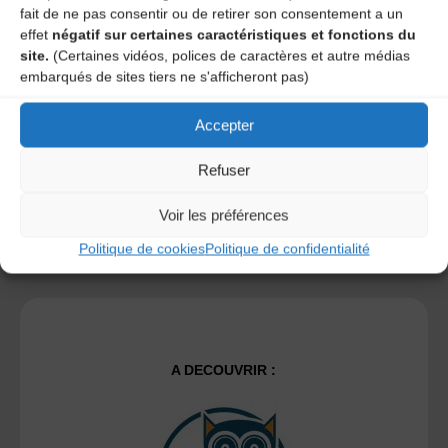
fait de ne pas consentir ou de retirer son consentement a un
Save my name, email, and site URL in my browser for next
effet
négatif sur certaines caractéristiques et fonctions du
time I post a comment.
site.
(Certaines vidéos, polices de caractères et autre médias
embarqués de sites tiers ne s'afficheront pas)
Ce site utilise Akismet pour réduire les indésirables.
En
Accepter
savoir plus sur la façon dont les données de vos
commentaires sont traitées
.
Refuser
Voir les préférences
Politique de cookies
Politique de confidentialité
A DECOUVRIR :