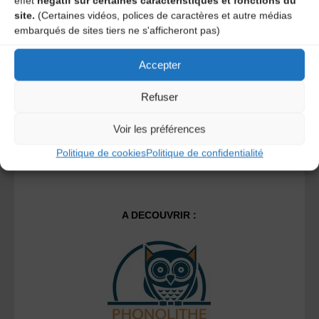
effet
négatif sur certaines caractéristiques et fonctions du
site.
(Certaines vidéos, polices de caractères et autre médias
embarqués de sites tiers ne s'afficheront pas)
Ce site utilise Akismet pour réduire les indésirables.
En
savoir plus sur la façon dont les données de vos
Accepter
commentaires sont traitées
.
Refuser
Voir les préférences
Politique de cookies
Politique de confidentialité
A DECOUVRIR :