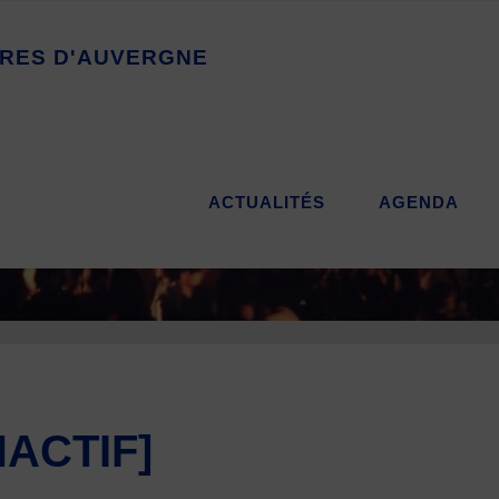
R
E
S
D
'
A
U
V
E
R
G
N
E
ACTUALITÉS
AGENDA
NACTIF]