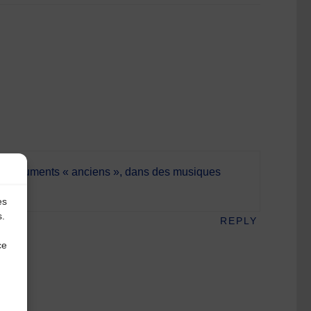
 instruments « anciens », dans des musiques
es
s.
REPLY
ce