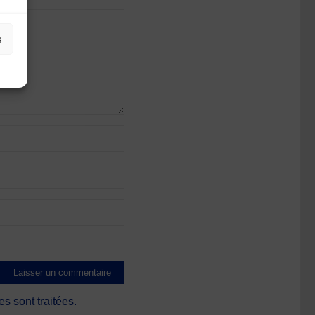
s
s sont traitées
.