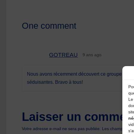
One comment
GOTREAU
9 ans ago
Nous avons récemment découvert ce groupe qui nou
séduisantes. Bravo à tous!
Pou
qu
Le 
do
sit
Laisser un comment
né
vi
Votre adresse e-mail ne sera pas publiée.
Les champs oblig
s'a