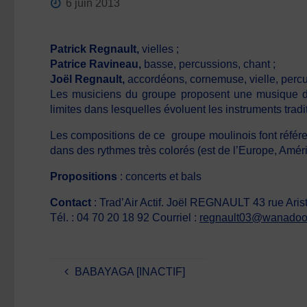
6 juin 2013
Patrick Regnault,
vielles ;
Patrice Ravineau,
basse, percussions, chant ;
Joël Regnault,
accordéons, cornemuse, vielle, percu
Les musiciens du groupe proposent une musique de c
limites dans lesquelles évoluent les instruments tradi
Les compositions de ce groupe moulinois font référe
dans des rythmes très colorés (est de l’Europe, Améri
Propositions
: concerts et bals
Contact
: Trad’Air Actif. Joël REGNAULT 43 rue Ar
Tél. : 04 70 20 18 92 Courriel :
regnault03@wanadoo.
BABAYAGA [INACTIF]