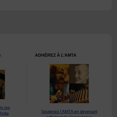
S
ADHÉREZ À L’AMTA
ès les
Soutenez l'AMTA en devenant
’Amta