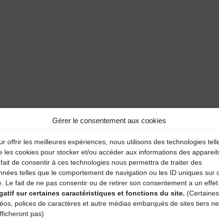
Gérer le consentement aux cookies
s a enchanté. C’est une belle redécouverte des sonorités des
r offrir les meilleures expériences, nous utilisons des technologies tell
e les cookies pour stocker et/ou accéder aux informations des appareil
fait de consentir à ces technologies nous permettra de traiter des
nnées telles que le comportement de navigation ou les ID uniques sur 
e. Le fait de ne pas consentir ou de retirer son consentement a un effet
aire
gatif sur certaines caractéristiques et fonctions du site.
(Certaines
déos, polices de caractères et autre médias embarqués de sites tiers ne
atoires sont indiqués avec
*
fficheront pas)