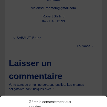
violonsdumamou@gmail.com
Robert Shilling
04.71.48.12.99
SABALAT Bruno
La Nòvia
Laisser un
commentaire
Votre adresse e-mail ne sera pas publiée.
Les champs
obligatoires sont indiqués avec
*
Gérer le consentement aux
cookies