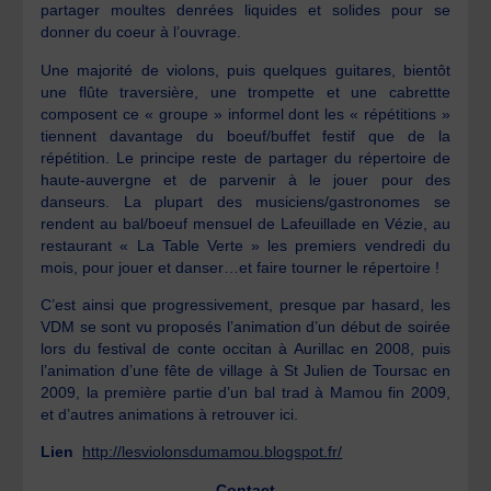
partager moultes denrées liquides et solides pour se
donner du coeur à l’ouvrage.
Une majorité de violons, puis quelques guitares, bientôt
une flûte traversière, une trompette et une cabrettte
composent ce « groupe » informel dont les « répétitions »
tiennent davantage du boeuf/buffet festif que de la
répétition. Le principe reste de partager du répertoire de
haute-auvergne et de parvenir à le jouer pour des
danseurs. La plupart des musiciens/gastronomes se
rendent au bal/boeuf mensuel de Lafeuillade en Vézie, au
restaurant « La Table Verte » les premiers vendredi du
mois, pour jouer et danser…et faire tourner le répertoire !
C’est ainsi que progressivement, presque par hasard, les
VDM se sont vu proposés l’animation d’un début de soirée
lors du festival de conte occitan à Aurillac en 2008, puis
l’animation d’une fête de village à St Julien de Toursac en
2009, la première partie d’un bal trad à Mamou fin 2009,
et d’autres animations à retrouver ici.
Lien
http://lesviolonsdumamou.blogspot.fr/
Contact