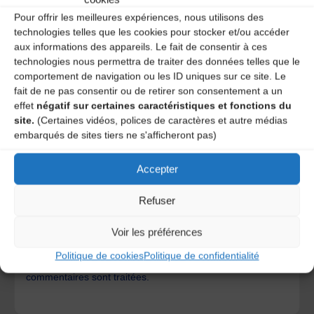
Pour offrir les meilleures expériences, nous utilisons des
technologies telles que les cookies pour stocker et/ou accéder
aux informations des appareils. Le fait de consentir à ces
technologies nous permettra de traiter des données telles que le
comportement de navigation ou les ID uniques sur ce site. Le
fait de ne pas consentir ou de retirer son consentement a un
effet
négatif sur certaines caractéristiques et fonctions du
site.
(Certaines vidéos, polices de caractères et autre médias
embarqués de sites tiers ne s'afficheront pas)
Accepter
Save my name, email, and site URL in my browser for next
time I post a comment.
Refuser
Voir les préférences
Ce site utilise Akismet pour réduire les indésirables.
En
Politique de cookies
Politique de confidentialité
savoir plus sur la façon dont les données de vos
commentaires sont traitées
.