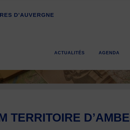
R
E
S
D
'
A
U
V
E
R
G
N
E
ACTUALITÉS
AGENDA
M TERRITOIRE D’AMB