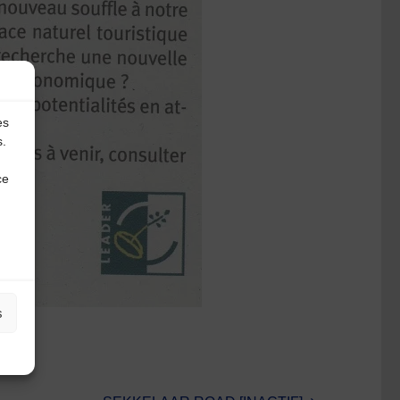
es
s.
ce
s