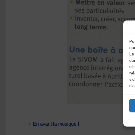
Pou
qu
Le 
do
sit
né
vi
s'a
En avant la musique !