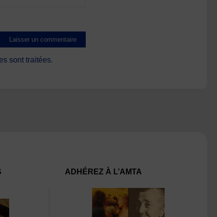
s sont traitées
.
S
ADHÉREZ À L’AMTA