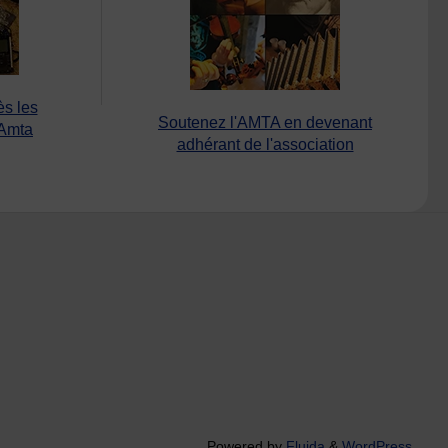
ès les
Soutenez l'AMTA en devenant
’Amta
adhérant de l'association
Powered by
Fluida
&
WordPress.