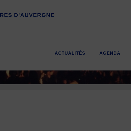
R
E
S
D
'
A
U
V
E
R
G
N
E
ACTUALITÉS
AGENDA