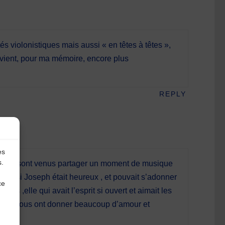
 violonistiques mais aussi « en têtes à têtes »,
evient, pour ma mémoire, encore plus
REPLY
es
s.
usiciens sont venus partager un moment de musique
.ainsi Joseph était heureux , et pouvait s’adonner
ce
ns ,elle qui avait l’esprit si ouvert et aimait les
et ils nous ont donner beaucoup d’amour et