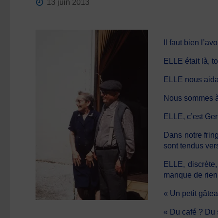
13 juin 2013
Il faut bien l’a
ELLE était là, t
ELLE nous aidait 
Nous sommes à 
ELLE, c’est Ger
Dans notre frin
sont tendus vers 
ELLE, discrète
manque de rien
« Un petit gâte
« Du café ? Du 