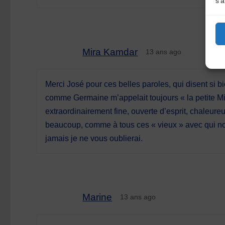
s'a
Mira Kamdar
13 ans ago
Merci José pour ces belles paroles, qui disent si b
comme Germaine m’appelait toujours « la petite Mir
extraordinairement fine, ouverte d’esprit, chaleure
beaucoup, comme à tous ces « vieux » avec qui nou
jamais je ne vous oublierai.
Marine
13 ans ago