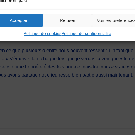
fficheront pas)
Accepter
Refuser
Voir les préférence
Politique de cookies
Politique de confidentialité
ien ce que plusieurs d’entre nous peuvent ressentir. En tant que 
a » s’émerveillant chaque fois que je venais la voir que « tu ne
use et d’une honnêteté des fois brutale mais toujours « vraie » m
s avons partagé notre jeunesse bien partie aussi maintenant. 