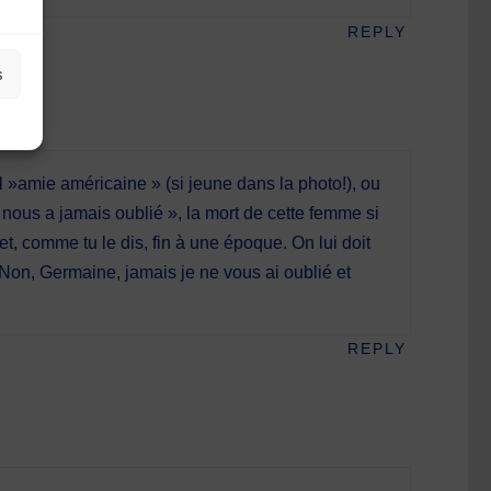
REPLY
s
l »amie américaine » (si jeune dans la photo!), ou
 nous a jamais oublié », la mort de cette femme si
et, comme tu le dis, fin à une époque. On lui doit
Non, Germaine, jamais je ne vous ai oublié et
REPLY