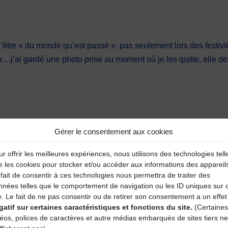
re « du monde qu’est passé », pas seulement lors des festivités
j’ai gardé une photo prise au moment où je les quitte, elle d
Gérer le consentement aux cookies
r offrir les meilleures expériences, nous utilisons des technologies tell
e les cookies pour stocker et/ou accéder aux informations des appareil
ne , à sa gentillesse et à son sens de l’accueil que tant de m
fait de consentir à ces technologies nous permettra de traiter des
 et faisait tout pour que chacun se sente le bienvenu chez eux…
nnées telles que le comportement de navigation ou les ID uniques sur 
eureuse , pouvant discuter , échanger avec des gens de tous horizo
e. Le fait de ne pas consentir ou de retirer son consentement a un effet
ndisociables ,ils étaient comme des grands parents d’adoption 
gatif sur certaines caractéristiques et fonctions du site.
(Certaines
déos, polices de caractères et autre médias embarqués de sites tiers ne
ncore à eux deux …..merci Germaine et adieu.