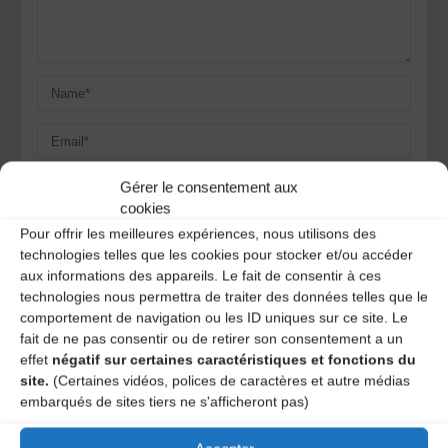
Gérer le consentement aux
cookies
Save my name, email, and site URL in my browser for next
Pour offrir les meilleures expériences, nous utilisons des
time I post a comment.
technologies telles que les cookies pour stocker et/ou accéder
aux informations des appareils. Le fait de consentir à ces
technologies nous permettra de traiter des données telles que le
comportement de navigation ou les ID uniques sur ce site. Le
Ce site utilise Akismet pour réduire les indésirables.
En
fait de ne pas consentir ou de retirer son consentement a un
savoir plus sur la façon dont les données de vos
effet
négatif sur certaines caractéristiques et fonctions du
commentaires sont traitées
.
site.
(Certaines vidéos, polices de caractères et autre médias
embarqués de sites tiers ne s'afficheront pas)