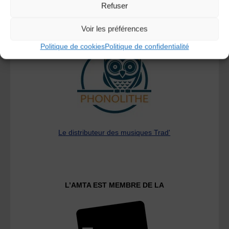
Refuser
A DECOUVRIR :
Voir les préférences
Politique de cookies
Politique de confidentialité
Le distributeur des musiques Trad'
L’AMTA EST MEMBRE DE LA