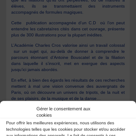
que les filiations qu’ils ont perpétrées, où de maîtres à
élèves, ils se transmettaient des instruments
accompagnés de formules magiques.
Cette publication accompagnée d’un C.D où l’on peut
entendre les cabretaïres cités dans cet ouvrage, présente
plus de
300 illustrations
pour la plupart inédites.
L’Académie Charles Cros
valorise ainsi un travail colossal
sur un sujet qui, au-delà de donner à comprendre le
parcours étonnant d’Antoine Bouscatel et de la filiation
dans laquelle il s’inscrit, met en exergue des aspects
jusqu’ici jamais abordés.
En effet, à bien des égards les résultats de ces recherches
mettent à mal une vision convenue des auvergnats de
Paris, où on découvre un univers de tripots, de la nuit et
de ses plaisirs, de la musique et de la danse…
Gérer le consentement aux
Pour en savoir plus cliquez ici
cookies
Pour offrir les meilleures expériences, nous utilisons des
technologies telles que les cookies pour stocker et/ou accéder
Riom Annonces. Mardi 2 avril
aux informations des appareils. Le fait de consentir à ces