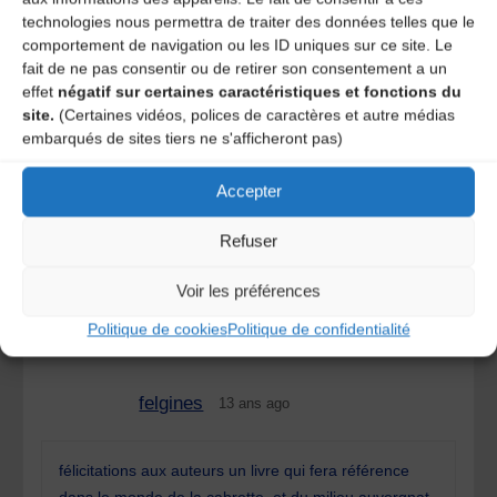
Les pralines d’Aigueperse par Jacques Vernet
technologies nous permettra de traiter des données telles que le
comportement de navigation ou les ID uniques sur ce site. Le
fait de ne pas consentir ou de retirer son consentement a un
effet
négatif sur certaines caractéristiques et fonctions du
2 Comments
site.
(Certaines vidéos, polices de caractères et autre médias
embarqués de sites tiers ne s'afficheront pas)
Accepter
Jac Lavergne
13 ans ago
Refuser
Bravo, c’est grandement mérité !
Voir les préférences
REPLY
Politique de cookies
Politique de confidentialité
felgines
13 ans ago
félicitations aux auteurs un livre qui fera référence