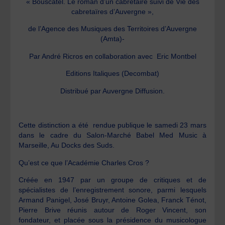
« Bouscatel. Le roman d’un cabretaire suivi de Vie des
cabretaïres d’Auvergne »,
de l’
A
gence des
M
usiques des
T
erritoires d’
A
uvergne
(Amta)-
Par André Ricros en collaboration avec Eric Montbel
Editions Italiques (Decombat)
Distribué par Auvergne Diffusion.
Cette distinction a été rendue publique le samedi 23 mars
dans le cadre du Salon-Marché Babel Med Music à
Marseille, Au Docks des Suds.
Qu’est ce que l’Académie Charles Cros ?
Créée en 1947 par
un groupe de critiques et de
spécialistes de l’enregistrement sonore,
parmi lesquels
Armand Panigel, José Bruyr, Antoine Golea, Franck Ténot,
Pierre Brive réunis autour de Roger Vincent, son
fondateur, et placée sous la présidence du musicologue