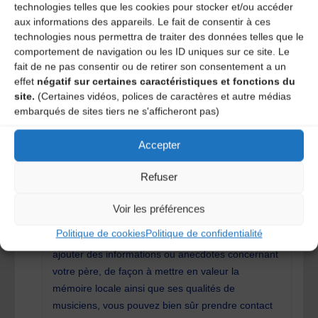
technologies telles que les cookies pour stocker et/ou accéder
soutiens à notre travail. Les archives sonores sont
aux informations des appareils. Le fait de consentir à ces
avant tout des morceaux de vie, porteurs de
technologies nous permettra de traiter des données telles que le
valeurs et de mémoire, et nous voulons
comportement de navigation ou les ID uniques sur ce site. Le
fait de ne pas consentir ou de retirer son consentement a un
transmettre ces valeurs et cette mémoire, car elles
effet
négatif sur certaines caractéristiques et fonctions du
appartiennent aux habitants de ce territoire. Si
site.
(Certaines vidéos, polices de caractères et autre médias
vous souhaitez entendre de plus amples
embarqués de sites tiers ne s'afficheront pas)
enregistrements de votre père, vous pouvez le
faire via le lien suivant :
Accepter
http://patrimoine-oral.org/dyn/portal/index.seam?
req=2&page=listalo&fonds=3&va_0=fafournoux
(il
Refuser
s’agit de notre base de données en ligne). Nous
avons également le souci d’humaniser nos
Voir les préférences
archives, de présenter nos enregistrements dans
Politique de cookies
Politique de confidentialité
un contexte. Si vous souhaitez compléter, corriger,
ajouter des informations ou anecdotes concernant
votre père, de façon à mettre en valeur la
mémoire locale ainsi que ses qualités de
musiciens, vous pouvez bien sûr prendre contact