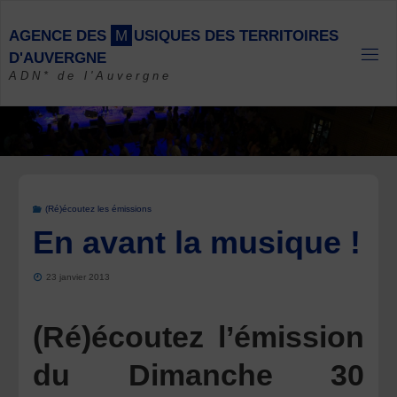
Skip
to
A
G
E
N
C
E
D
E
S
M
U
S
I
Q
U
E
S
D
E
S
T
E
R
R
I
T
O
I
R
E
S
content
D
'
A
U
V
E
R
G
N
E
ADN* de l'Auvergne
(Ré)écoutez les émissions
En avant la musique !
23 janvier 2013
(Ré)écoutez l’émission
du Dimanche 30