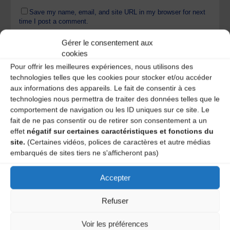
Save my name, email, and site URL in my browser for next
time I post a comment.
Gérer le consentement aux
cookies
Ce site utilise Akismet pour réduire les indésirables.
En
Pour offrir les meilleures expériences, nous utilisons des
savoir plus sur la façon dont les données de vos
technologies telles que les cookies pour stocker et/ou accéder
commentaires sont traitées
.
aux informations des appareils. Le fait de consentir à ces
technologies nous permettra de traiter des données telles que le
comportement de navigation ou les ID uniques sur ce site. Le
fait de ne pas consentir ou de retirer son consentement a un
effet
négatif sur certaines caractéristiques et fonctions du
site.
(Certaines vidéos, polices de caractères et autre médias
embarqués de sites tiers ne s'afficheront pas)
Accepter
A DECOUVRIR :
Refuser
Voir les préférences