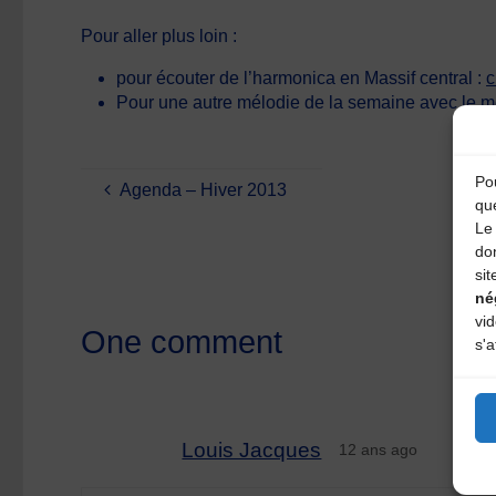
Pour aller plus loin :
pour écouter de l’harmonica en Massif central :
c
Pour une autre mélodie de la semaine avec le 
Pou
Agenda – Hiver 2013
qu
Le 
do
sit
né
vi
One comment
s'a
Louis Jacques
12 ans ago