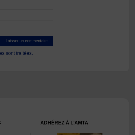
s sont traitées
.
S
ADHÉREZ À L’AMTA