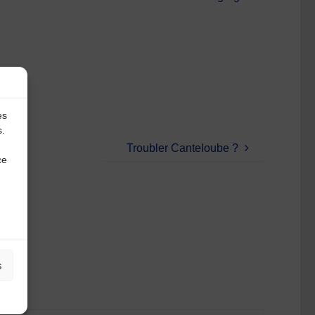
es
s.
Troubler Canteloube ?
ce
s