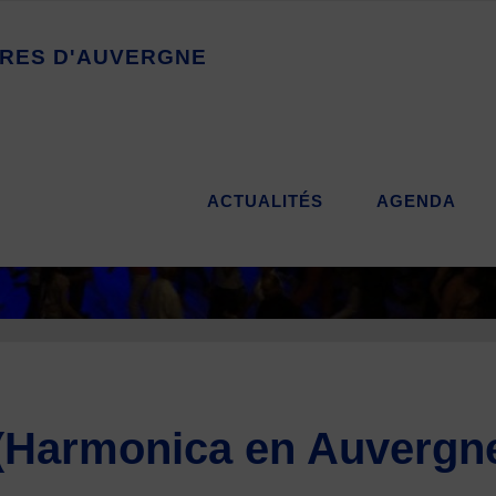
R
E
S
D
'
A
U
V
E
R
G
N
E
ACTUALITÉS
AGENDA
(Harmonica en Auvergne