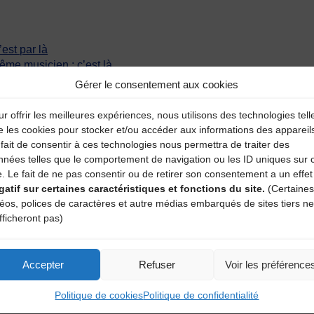
’est par là
même musicien :
c’est là
Gérer le consentement aux cookies
r offrir les meilleures expériences, nous utilisons des technologies tell
e les cookies pour stocker et/ou accéder aux informations des appareil
fait de consentir à ces technologies nous permettra de traiter des
nnées telles que le comportement de navigation ou les ID uniques sur 
e. Le fait de ne pas consentir ou de retirer son consentement a un effet
gatif sur certaines caractéristiques et fonctions du site.
(Certaines
déos, polices de caractères et autre médias embarqués de sites tiers ne
fficheront pas)
Accepter
Refuser
Voir les préférence
Politique de cookies
Politique de confidentialité