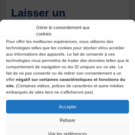
Laisser un
commentaire
Gérer le consentement aux
cookies
Votre adresse e-mail ne sera pas publiée.
Les champs
Pour offrir les meilleures expériences, nous utilisons des
obligatoires sont indiqués avec
*
technologies telles que les cookies pour stocker et/ou accéder
aux informations des appareils. Le fait de consentir à ces
technologies nous permettra de traiter des données telles que le
comportement de navigation ou les ID uniques sur ce site. Le
fait de ne pas consentir ou de retirer son consentement a un
effet
négatif sur certaines caractéristiques et fonctions du
site.
(Certaines vidéos, polices de caractères et autre médias
embarqués de sites tiers ne s'afficheront pas)
Accepter
Refuser
Voir les préférences