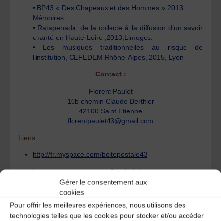
• BP43 « Des Chapeaux et des Hommes » 2013
Mémoires :
• Ratapenada, de la collecte à la diffusion d’un savoir
chanté en Haute-Loire ,2013,Limoges.
• Les musiques traditionnelles au risque de
l’institution, CEFEDEM Rhône-Alpes, 2015, Lyon
Contact :
Florent Paulet
10b chemin Claude Berthier
42100 Saint Etienne
florentpaulet43@gmail.com
Liens :
http://fr.myspace.com/boitepostale43
http://www.myspace.com/loucindjai
Gérer le consentement aux
cookies
Pour offrir les meilleures expériences, nous utilisons des
technologies telles que les cookies pour stocker et/ou accéder