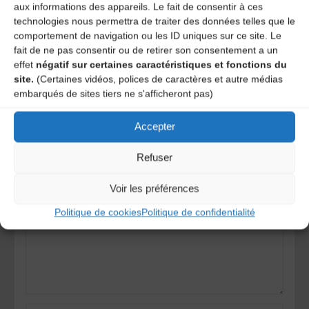
aux informations des appareils. Le fait de consentir à ces
technologies nous permettra de traiter des données telles que le
BOUSCATEL. La Montagne 27 octobre 2012
comportement de navigation ou les ID uniques sur ce site. Le
fait de ne pas consentir ou de retirer son consentement a un
En avant la musique !
effet
négatif sur certaines caractéristiques et fonctions du
site.
(Certaines vidéos, polices de caractères et autre médias
embarqués de sites tiers ne s'afficheront pas)
Laisser un
Accepter
commentaire
Refuser
Votre adresse e-mail ne sera pas publiée.
Les champs
obligatoires sont indiqués avec
*
Voir les préférences
Politique de cookies
Politique de confidentialité