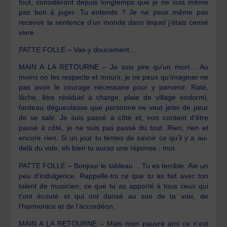
fout, considérant depuis longtemps que je ne suis même
pas bon à juger. Tu entends ? Je ne peux même pas
recevoir la sentence d’un monde dans lequel j’étais censé
vivre.
PATTE FOLLE – Vas-y doucement…
MAIN A LA RETOURNE – Je suis pire qu’un mort… Au
moins on les respecte et mourir, je ne peux qu’imaginer ne
pas avoir le courage nécessaire pour y parvenir. Raté,
lâche, être résiduel à charge, plaie de village endormi,
fardeau dégueulasse que personne ne veut jeter de peur
de se salir. Je suis passé à côté et, non content d’être
passé à côté, je ne suis pas passé du tout. Rien, rien et
encore rien. Si un jour tu tentes de savoir ce qu’il y a au-
delà du vide, eh bien tu auras une réponse : moi.
PATTE FOLLE – Bonjour le tableau… Tu es terrible. Aie un
peu d’indulgence. Rappelle-toi ce que tu as fait avec ton
talent de musicien, ce que tu as apporté à tous ceux qui
t’ont écouté et qui ont dansé au son de ta voix, de
l’harmonica et de l’accordéon.
MAIN A LA RETOURNE – Mais mon pauvre ami ce n’est