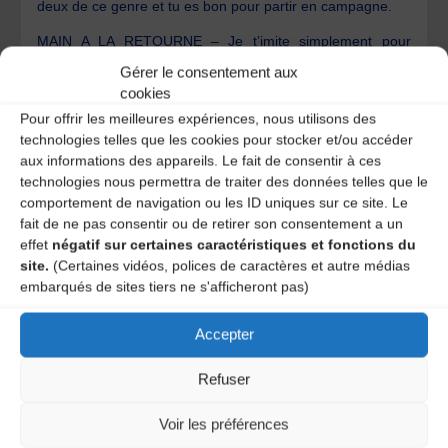
deux de ce genre et tu es bon pour partir en campagne.
MAIN A LA RETOURNE – Je t’imite simplement pour
t’encourager puisque tu hésites. Et sache que tu n’es pas
Gérer le consentement aux
seul. Je suis là, fidèle, et désormais convaincu…du moins,
cookies
presque.
Pour offrir les meilleures expériences, nous utilisons des
PATTE FOLLE – Je t’entends. Mais ce que j’ai à résoudre,
technologies telles que les cookies pour stocker et/ou accéder
c’est moi dans cet espace particulier qu’est celui de mon
aux informations des appareils. Le fait de consentir à ces
enfance, l’endroit où ma vie s’est inscrite. Et qu’est-ce que
technologies nous permettra de traiter des données telles que le
ma vie à Peschadoires ou à La Monnerie ? Rien. Une vie
comportement de navigation ou les ID uniques sur ce site. Le
qu’il me faut reconstituer, retrouver et lui donner un sens
fait de ne pas consentir ou de retirer son consentement a un
pour que je puisse l’arpenter avec du poids dans les
effet
négatif sur certaines caractéristiques et fonctions du
chaussures, avec la terre qui me colle à la peau, avec la
site.
(Certaines vidéos, polices de caractères et autre médias
tête légère dans cet air de la vallée de la Dore et les mains
embarqués de sites tiers ne s'afficheront pas)
libres dans cette transparence.
MAIN A LA RETOURNE – Alors là, j’abandonne. Trop
Accepter
compliqué. S’il te faut dénouer les boyaux de la tête avant
de faire le premier pas, je ne vois pas comment t’aider.
Refuser
PATTE FOLLE – C’est sûr, personne ne peut m’aider.
Voir les préférences
Quoique… Mais là aussi ça se décante. Petit à petit je
retrouve des sensations de plaisir pour des choses