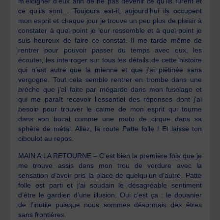
m’éloigner d’eux afin de ne pas devenir ce qu’ils furent et
ce qu’ils sont… Toujours est-il, aujourd’hui ils occupent
mon esprit et chaque jour je trouve un peu plus de plaisir à
constater à quel point je leur ressemble et à quel point je
suis heureux de faire ce constat. Il me tarde même de
rentrer pour pouvoir passer du temps avec eux, les
écouter, les interroger sur tous les détails de cette histoire
qui n’est autre que la mienne et que j’ai piétinée sans
vergogne. Tout cela semble rentrer en trombe dans une
brèche que j’ai faite par mégarde dans mon fuselage et
qui me paraît recevoir l’essentiel des réponses dont j’ai
besoin pour trouver le calme de mon esprit qui tourne
dans son bocal comme une moto de cirque dans sa
sphère de métal. Allez, la route Patte folle ! Et laisse ton
ciboulot au repos.
MAIN A LA RETOURNE – C’est bien la première fois que je
me trouve assis dans mon trou de verdure avec la
sensation d’avoir pris la place de quelqu’un d’autre. Patte
folle est parti et j’ai soudain le désagréable sentiment
d’être le gardien d’une illusion. Oui c’est ça : le douanier
de l’inutile puisque nous sommes désormais des êtres
sans frontières.