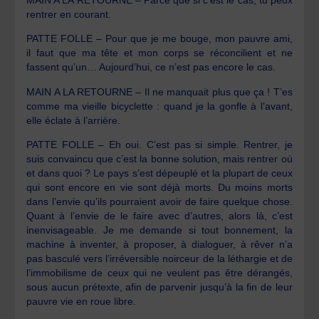
MAIN A LA RETOURNE – Parce que si c’est le cas, tu peux
rentrer en courant.
PATTE FOLLE – Pour que je me bouge, mon pauvre ami,
il faut que ma tête et mon corps se réconcilient et ne
fassent qu’un… Aujourd’hui, ce n’est pas encore le cas.
MAIN A LA RETOURNE – Il ne manquait plus que ça ! T’es
comme ma vieille bicyclette : quand je la gonfle à l’avant,
elle éclate à l’arrière.
PATTE FOLLE – Eh oui. C’est pas si simple. Rentrer, je
suis convaincu que c’est la bonne solution, mais rentrer où
et dans quoi ? Le pays s’est dépeuplé et la plupart de ceux
qui sont encore en vie sont déjà morts. Du moins morts
dans l’envie qu’ils pourraient avoir de faire quelque chose.
Quant à l’envie de le faire avec d’autres, alors là, c’est
inenvisageable. Je me demande si tout bonnement, la
machine à inventer, à proposer, à dialoguer, à rêver n’a
pas basculé vers l’irréversible noirceur de la léthargie et de
l’immobilisme de ceux qui ne veulent pas être dérangés,
sous aucun prétexte, afin de parvenir jusqu’à la fin de leur
pauvre vie en roue libre.