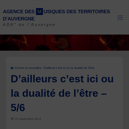
Skip
to
A
G
E
N
C
E
D
E
S
M
U
S
I
Q
U
E
S
D
E
S
T
E
R
R
I
T
O
I
R
E
S
content
D
'
A
U
V
E
R
G
N
E
ADN* de l'Auvergne
Contes et nouvelles
,
D’ailleurs c’est ici ou la dualité de l’être
D’ailleurs c’est ici ou
la dualité de l’être –
5/6
23 septembre 2012