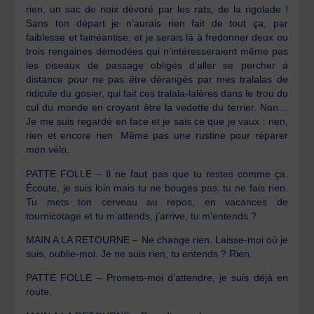
rien, un sac de noix dévoré par les rats, de la rigolade !
Sans ton départ je n’aurais rien fait de tout ça, par
faiblesse et fainéantise, et je serais là à fredonner deux ou
trois rengaines démodées qui n’intéresseraient même pas
les oiseaux de passage obligés d’aller se percher à
distance pour ne pas être dérangés par mes tralalas de
ridicule du gosier, qui fait ces tralala-lalères dans le trou du
cul du monde en croyant être la vedette du terrier. Non…
Je me suis regardé en face et je sais ce que je vaux : rien,
rien et encore rien. Même pas une rustine pour réparer
mon vélo.
PATTE FOLLE – Il ne faut pas que tu restes comme ça.
Écoute, je suis loin mais tu ne bouges pas, tu ne fais rien.
Tu mets ton cerveau au repos, en vacances de
tournicotage et tu m’attends, j’arrive, tu m’entends ?
MAIN A LA RETOURNE – Ne change rien. Laisse-moi où je
suis, oublie-moi. Je ne suis rien, tu entends ? Rien.
PATTE FOLLE – Promets-moi d’attendre, je suis déjà en
route.