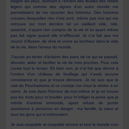
baigne les yeux, donnant à l’envers des feuilles des reflets
légers qui comme des signes d’un autre monde me
permettaient de me raconter des histoires. Des histoires
creuses desquelles rien n’est sorti, même pas moi qui me
retrouve sur mon derrière tel un vieillard vidé, ridé,
asséché, n’ayant rien compris de la vie et lui ayant même
pas fait signe quand elle m’effleurait. Je n’ai fait que me
nourrir d’illusion, de rêve et croire au bonheur dans le vide
de la vie, dans l’erreur du monde.
J’aurais pu tenter d’éclairer des pans de ce qui se passait,
discuter, aider et faciliter la vie de mes proches. Pour cela
j’avais tout le temps. Eh bien non, je n’ai fait que dormir à
l’ombre d’un château de feuillage qui n’avait aucune
consistance et que je trouve dérisoire. Je ne suis que le
raté de Peschadoires et ce constat me noue le ventre à en
vomir. Je suis dans l’horreur de moi-même et je ne trouve
pas les mots pour m’insulter, pour m’infliger la peine que je
mérite d’animal immonde, ayant refusé de porter
assistance à personne en danger : ma famille, ta sœur et
tous les gens qui m’entouraient.
Je suis coupable et coupable encore et tout le monde s’en