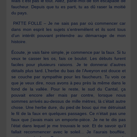
Mais c’est pas le tout. Allez, parle-moi de ton escapade de
faucheur. Depuis que tu es parti, tu as dû raser la moitié
du pays.
PATTE FOLLE – Je ne sais pas par où commencer car
dans mon esprit les sujets s’entremêlent et ils sont tous
d’un intérêt pouvant prétendre au démarrage de mon
histoire.
Écoute, je vais faire simple, je commence par la faux. Si tu
veux te casser les os, fais ce boulot. Les débuts furent
faciles pour plusieurs raisons. Je te donnerai d’autres
détails plus tard. L’herbe du bas de l’Aveyron est douce et
se couche par sympathie pour les faucheurs. Tu vois ce
que je veux dire, nous avons à peu près la même dans le
fond de la vallée. Pour le reste, le sud du Cantal, ça
pouvait encore aller mais par contre, lorsque nous
sommes arrivés au-dessus de mille mètres, là c’était autre
chose. Une herbe dure, du pied de bouc qui me détruisait
le fil de la faux en quelques passages. Ce n’était pas une
faux que j’avais mais un emporte-pièce. Je ne te dis pas
l’état dans lequel je me trouvais le soir. Et de savoir qu’il
fallait recommencer avec le soleil… Je l’aurais bouffée,