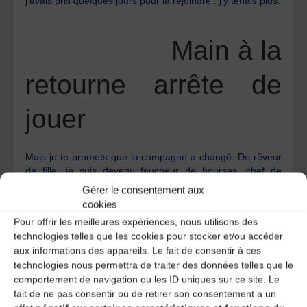
j’avais pris quelques jours pour la rejoindre : j’y tenais plus.
Main à la
retourne arrête de
jouer
Mais je te promets que la campagne a changé. De rêveur
de fille, je suis devenu faucheur de bourses, chef de
troupe et loueur de faucheurs pour tout le pays et j’ai
Gérer le consentement aux
engrangé suffisamment d’argent pour m’acheter une
cookies
ferme et y couler des jours tranquilles.
Pour offrir les meilleures expériences, nous utilisons des
MAIN A LA RETOURNE – Voilà une bonne nouvelle. On va
technologies telles que les cookies pour stocker et/ou accéder
pouvoir reprendre nos discussions où tu pourras hurler à
aux informations des appareils. Le fait de consentir à ces
la mort face aux aberrations du monde, avec à côté de toi
technologies nous permettra de traiter des données telles que le
l’aveugle que je suis.
comportement de navigation ou les ID uniques sur ce site. Le
fait de ne pas consentir ou de retirer son consentement a un
(Changement de ton)