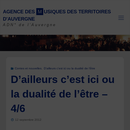
Skip
to
A
G
E
N
C
E
D
E
S
M
U
S
I
Q
U
E
S
D
E
S
T
E
R
R
I
T
O
I
R
E
S
content
D
'
A
U
V
E
R
G
N
E
ADN* de l'Auvergne
Contes et nouvelles
,
D’ailleurs c’est ici ou la dualité de l’être
D’ailleurs c’est ici ou
la dualité de l’être –
4/6
12 septembre 2012