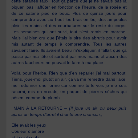
cette satanée faux. Tout ça parce que je ne savais pas la
piquer, pas l’affûter en fonction de l’heure, de la rosée et
de ce satané pied de bouc. Plus de quinze jours pour
comprendre avec au bout les bras enflés, des ampoules
plein les mains et des courbatures sur le reste du corps.
Les semaines qui ont suivi, tout s’est remis en marche.
Mais j’ai bien cru que j’étais le pire des abrutis pour avoir
mis autant de temps à comprendre. Tous les autres
savaient faire. Ils avaient beau m’expliquer, il fallait que ça
passe par ma tête et surtout par mes mains et aucun des
autres faucheurs ne pouvait le faire à ma place.
Voilà pour l’herbe. Rien que d’en reparler j’ai mal partout.
Tiens, joue-moi plutôt un air, ça va me remettre dans l’axe,
me redonner une forme car comme tu le vois je me suis
racorni, mis en nœuds, en paquet de pierres sèches qui
pèsent comme du plomb.
MAIN A LA RETOURNE –
(Il joue un air ou deux puis
après un temps d’arrêt il chante une chanson.)
Elle avait les yeux
Couleur d’ambre
Et le ciel coulait