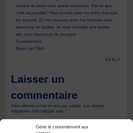
chance de jouer avec autres musiciens. Est-ce-que
c’est ca possible? Mes excuse pour ma lettre manque
les accents. Et mes excuses pour ma francais avec
beaucoup de faultes. Je vous souhaite une bonne
ete, avec beaucoup de musique.
Cordialement,
Marjo van Dijck
REPLY
Laisser un
commentaire
Votre adresse e-mail ne sera pas publiée.
Les champs
obligatoires sont indiqués avec
*
Gérer le consentement aux