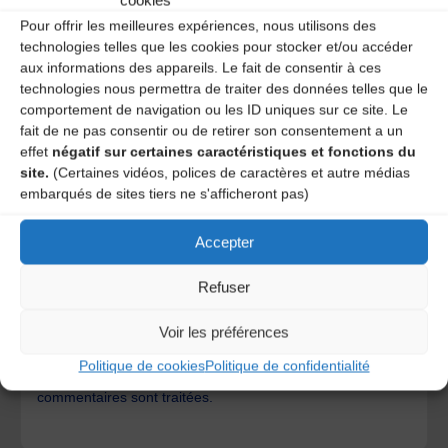
cookies
Pour offrir les meilleures expériences, nous utilisons des
technologies telles que les cookies pour stocker et/ou accéder
aux informations des appareils. Le fait de consentir à ces
technologies nous permettra de traiter des données telles que le
comportement de navigation ou les ID uniques sur ce site. Le
fait de ne pas consentir ou de retirer son consentement a un
effet
négatif sur certaines caractéristiques et fonctions du
site.
(Certaines vidéos, polices de caractères et autre médias
embarqués de sites tiers ne s'afficheront pas)
Accepter
Save my name, email, and site URL in my browser for next
time I post a comment.
Refuser
Voir les préférences
Ce site utilise Akismet pour réduire les indésirables.
En
Politique de cookies
Politique de confidentialité
savoir plus sur la façon dont les données de vos
commentaires sont traitées
.