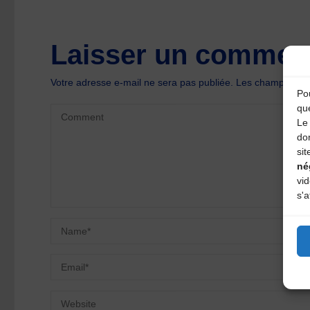
Laisser un comment
Votre adresse e-mail ne sera pas publiée.
Les champs oblig
Pou
qu
Le 
do
sit
né
vi
s'a