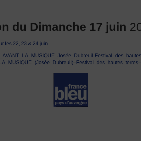
on du Dimanche 17 juin
2
r les 22, 23 & 24 juin
2/07/EN_AVANT_LA_MUSIQUE_Josée_Dubreuil-Festival_des_ha
LA_MUSIQUE_(Josée_Dubreuil)–Festival_des_hautes_terr