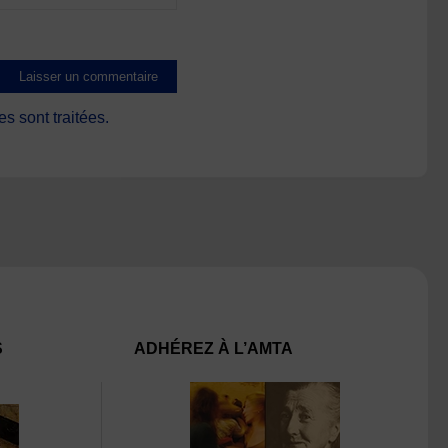
s sont traitées
.
S
ADHÉREZ À L’AMTA