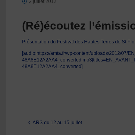
2 juillet 2012
(Ré)écoutez l’émissi
Présentation du Festival des Hautes Terres de St Flou
[audio:https://amta.fr/wp-content/uploads/201
48A8E12A2AA4_converted.mp3|titles=EN_AVANT_
48A8E12A2AA4_converted]
ARS du 12 au 15 juillet