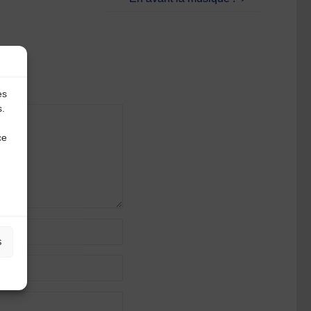
es
s.
ce
s