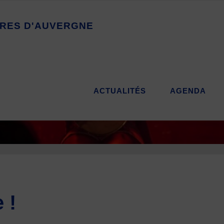
R
E
S
D
'
A
U
V
E
R
G
N
E
ACTUALITÉS
AGENDA
 !