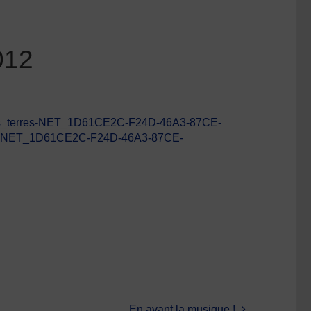
012
utes_terres-NET_1D61CE2C-F24D-46A3-87CE-
es–NET_1D61CE2C-F24D-46A3-87CE-
En avant la musique !