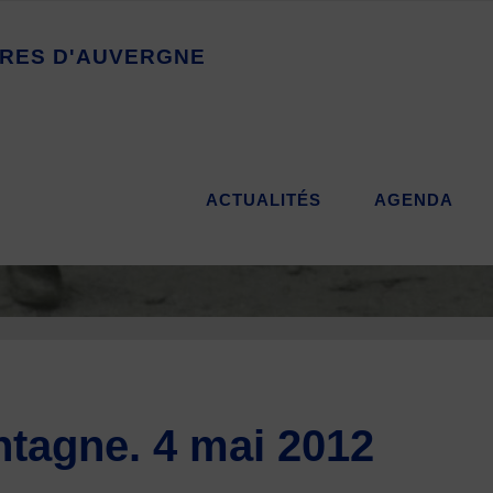
R
E
S
D
'
A
U
V
E
R
G
N
E
ACTUALITÉS
AGENDA
tagne. 4 mai 2012