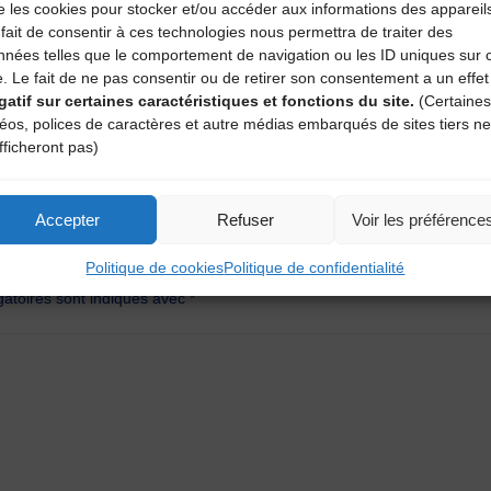
e les cookies pour stocker et/ou accéder aux informations des appareil
fait de consentir à ces technologies nous permettra de traiter des
nnées telles que le comportement de navigation ou les ID uniques sur 
e. Le fait de ne pas consentir ou de retirer son consentement a un effet
gatif sur certaines caractéristiques et fonctions du site.
(Certaines
déos, polices de caractères et autre médias embarqués de sites tiers ne
fficheront pas)
Fonds Jean
Accepter
Refuser
Voir les préférence
aire
Politique de cookies
Politique de confidentialité
atoires sont indiqués avec
*