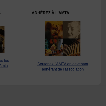
S
ADHÉREZ À L’AMTA
ès les
Soutenez l'AMTA en devenant
’Amta
adhérant de l'association