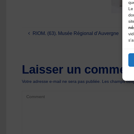
qu
Le 
do
sit
né
RIOM. (63). Musée Régional d’Auvergne
vi
s'a
Laisser un comment
Votre adresse e-mail ne sera pas publiée.
Les champs oblig