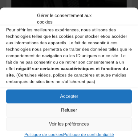
Gérer le consentement aux
cookies
Pour offrir les meilleures expériences, nous utilisons des
Etienne Civiale
technologies telles que les cookies pour stocker et/ou accéder
aux informations des appareils. Le fait de consentir à ces
Eric Desgrugillers
technologies nous permettra de traiter des données telles que le
comportement de navigation ou les ID uniques sur ce site. Le
Pour aller plus loin et écouter d’autres musicien(ne)s et
fait de ne pas consentir ou de retirer son consentement a un
chanteurs (ou chanteuses) du canton de Vic-sur-Cère,
effet
négatif sur certaines caractéristiques et fonctions du
cliquez
ici
site.
(Certaines vidéos, polices de caractères et autre médias
embarqués de sites tiers ne s'afficheront pas)
JEANNIN Raphaël
Accepter
Ond anarem gardar
Refuser
Laisser un
Voir les préférences
Politique de cookies
Politique de confidentialité