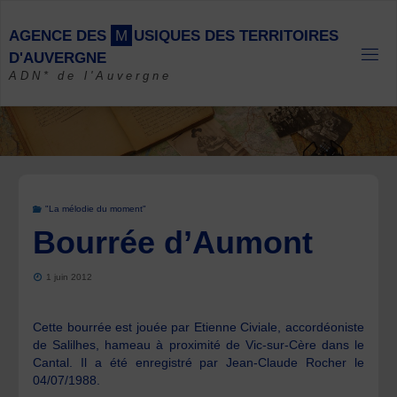
Skip
to
A
G
E
N
C
E
D
E
S
M
U
S
I
Q
U
E
S
D
E
S
T
E
R
R
I
T
O
I
R
E
S
content
D
'
A
U
V
E
R
G
N
E
ADN* de l'Auvergne
"La mélodie du moment"
Bourrée d’Aumont
1 juin 2012
Cette bourrée est jouée par Etienne Civiale, accordéoniste
de Salilhes, hameau à proximité de Vic-sur-Cère dans le
Cantal. Il a été enregistré par Jean-Claude Rocher le
04/07/1988.