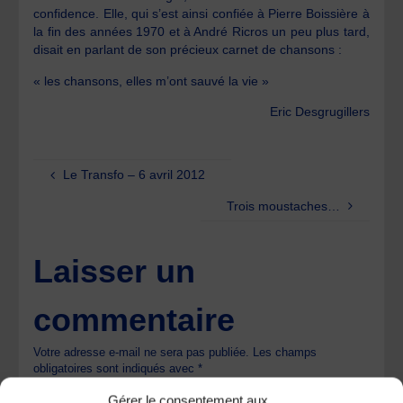
confidence. Elle, qui s’est ainsi confiée à Pierre Boissière à
la fin des années 1970 et à André Ricros un peu plus tard,
disait en parlant de son précieux carnet de chansons :
« les chansons, elles m’ont sauvé la vie »
Eric Desgrugillers
Le Transfo – 6 avril 2012
Trois moustaches…
Laisser un
commentaire
Votre adresse e-mail ne sera pas publiée.
Les champs
obligatoires sont indiqués avec
*
Gérer le consentement aux