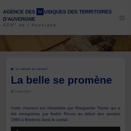
Skip
to
A
G
E
N
C
E
D
E
S
M
U
S
I
Q
U
E
S
D
E
S
T
E
R
R
I
T
O
I
R
E
S
content
D
'
A
U
V
E
R
G
N
E
ADN* de l'Auvergne
"La mélodie du moment"
La belle se promène
6 avril 2012
Cette chanson est interpétée par Marguerite Tissier qui a
été enregistrée par André Ricros au début des années
1980 à Bredons dans le cantal.
Lecteur