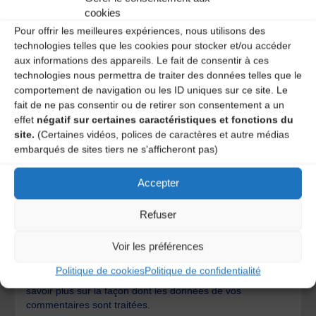
cookies
Pour offrir les meilleures expériences, nous utilisons des
technologies telles que les cookies pour stocker et/ou accéder
aux informations des appareils. Le fait de consentir à ces
technologies nous permettra de traiter des données telles que le
comportement de navigation ou les ID uniques sur ce site. Le
fait de ne pas consentir ou de retirer son consentement a un
effet
négatif sur certaines caractéristiques et fonctions du
site.
(Certaines vidéos, polices de caractères et autre médias
embarqués de sites tiers ne s'afficheront pas)
Accepter
Save my name, email, and site URL in my browser for next
Refuser
time I post a comment.
Voir les préférences
Politique de cookies
Politique de confidentialité
Ce site utilise Akismet pour réduire les indésirables.
En
savoir plus sur la façon dont les données de vos
commentaires sont traitées
.