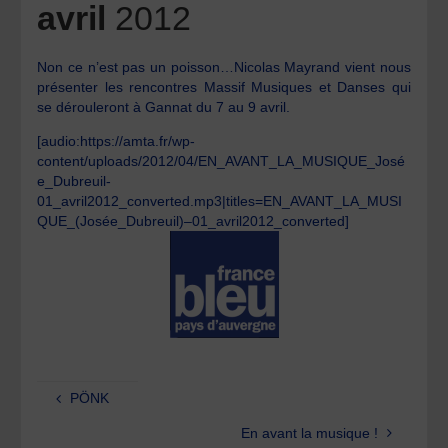
avril
2012
Non ce n’est pas un poisson…Nicolas Mayrand vient nous
présenter les rencontres Massif Musiques et Danses qui
se dérouleront à Gannat du 7 au 9 avril.
[audio:https://amta.fr/wp-
content/uploads/2012/04/EN_AVANT_LA_MUSIQUE_José
e_Dubreuil-
01_avril2012_converted.mp3|titles=EN_AVANT_LA_MUSI
QUE_(Josée_Dubreuil)–01_avril2012_converted]
PÖNK
En avant la musique !