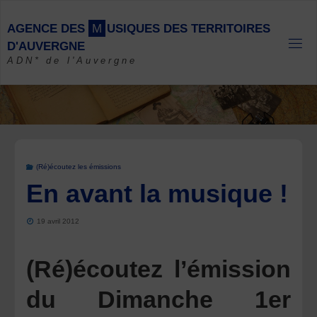
Skip
to
A
G
E
N
C
E
D
E
S
M
U
S
I
Q
U
E
S
D
E
S
T
E
R
R
I
T
O
I
R
E
S
content
D
'
A
U
V
E
R
G
N
E
ADN* de l'Auvergne
(Ré)écoutez les émissions
En avant la musique !
19 avril 2012
(Ré)écoutez l’émission
du Dimanche 1er