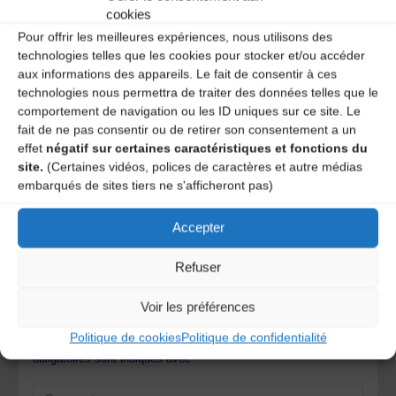
cookies
Pour offrir les meilleures expériences, nous utilisons des
technologies telles que les cookies pour stocker et/ou accéder
Pour aller plus loin :
aux informations des appareils. Le fait de consentir à ces
Pour consulter en ligne les extraits sonores de
technologies nous permettra de traiter des données telles que le
« Musique du canton de Saint-Gervais » : cliquez ici
comportement de navigation ou les ID uniques sur ce site. Le
fait de ne pas consentir ou de retirer son consentement a un
effet
négatif sur certaines caractéristiques et fonctions du
site.
(Certaines vidéos, polices de caractères et autre médias
STEVE WARING raconte PINOCCHIO
embarqués de sites tiers ne s'afficheront pas)
INFO Magazine Lundi 5 mars 2012
Accepter
Laisser un
Refuser
commentaire
Voir les préférences
Politique de cookies
Politique de confidentialité
Votre adresse e-mail ne sera pas publiée.
Les champs
obligatoires sont indiqués avec
*