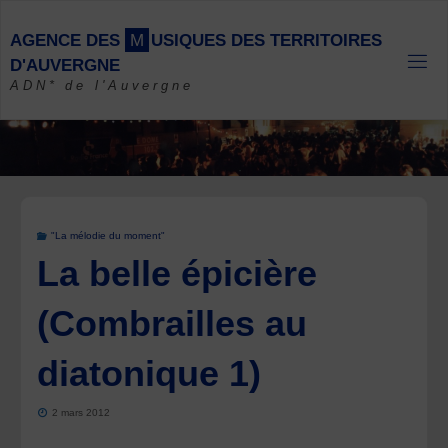
Skip
to
A
G
E
N
C
E
D
E
S
M
U
S
I
Q
U
E
S
D
E
S
T
E
R
R
I
T
O
I
R
E
S
content
D
'
A
U
V
E
R
G
N
E
ADN* de l'Auvergne
"La mélodie du moment"
La belle épicière
(Combrailles au
diatonique 1)
2 mars 2012