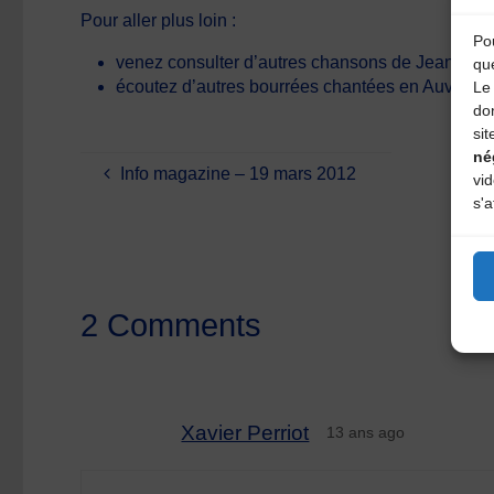
Pour aller plus loin :
Pou
venez consulter d’autres chansons de Jean Cha
qu
écoutez d’autres bourrées chantées en Auvergne
Le 
do
sit
né
Info magazine – 19 mars 2012
vi
s'a
2 Comments
Xavier Perriot
13 ans ago