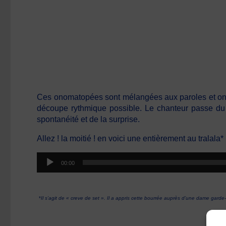
Ces onomatopées sont mélangées aux paroles et on y e
découpe rythmique possible. Le chanteur passe du 
spontanéité et de la surprise.
Allez ! la moitié ! en voici une entièrement au tralala* 
Lecteur
00:00
audio
*
Il s’agit de « creve de set ». Il a appris cette bourrée auprès d’une dame garde