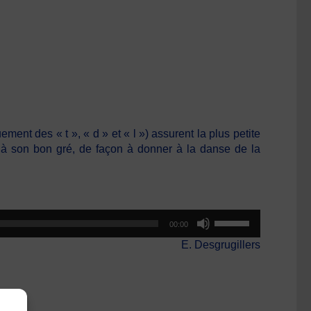
nt des « t », « d » et « l ») assurent la plus petite
 à son bon gré, de façon à donner à la danse de la
Utilisez
00:00
les
E. Desgrugillers
flèches
haut/bas
pour
augmenter
ou