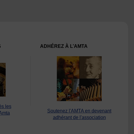
S
ADHÉREZ À L’AMTA
ès les
Soutenez l'AMTA en devenant
’Amta
adhérant de l'association