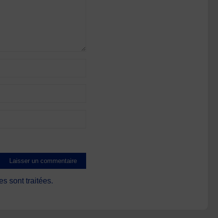
s sont traitées
.