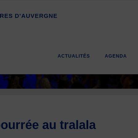
R
E
S
D
'
A
U
V
E
R
G
N
E
ACTUALITÉS
AGENDA
bourrée au tralala