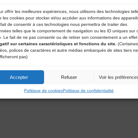
r offrir les meilleures expériences, nous utilisons des technologies tell
bosy en venant nous voir
ici
e les cookies pour stocker et/ou accéder aux informations des appareil
 en cliquant là
fait de consentir à ces technologies nous permettra de traiter des
nnées telles que le comportement de navigation ou les ID uniques sur 
e. Le fait de ne pas consentir ou de retirer son consentement a un effet
gatif sur certaines caractéristiques et fonctions du site.
(Certaines
déos, polices de caractères et autre médias embarqués de sites tiers ne
fficheront pas)
1924 
Accepter
Refuser
Voir les préférence
Politique de cookies
Politique de confidentialité