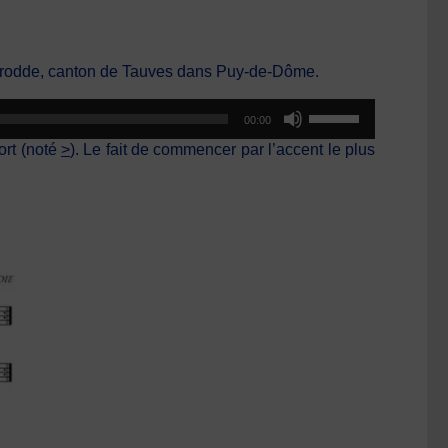
Larodde, canton de Tauves dans Puy-de-Dôme.
Utilisez
00:00
les
ort (noté
>
). Le fait de commencer par l’accent le plus
flèches
haut/bas
pour
augmenter
ou
diminuer
le
volume.