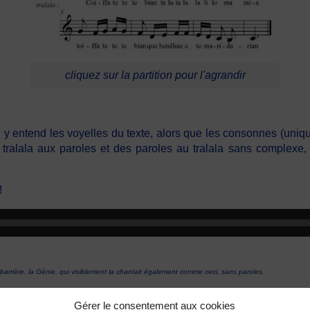
cliquez sur la partition pour l'agrandir
ntend les voyelles du texte, alors que les consonnes (uniqueme
tralala aux paroles et des paroles au tralala sans complexe,
!
-barrière, la Génie, qui visiblement la chantait également comme ceci, sans paroles.
Gérer le consentement aux cookies